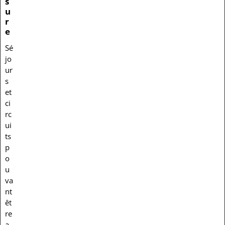
s
u
r
e
Sé
jo
ur
s
et
ci
rc
ui
ts
p
o
u
va
nt
êt
re
a