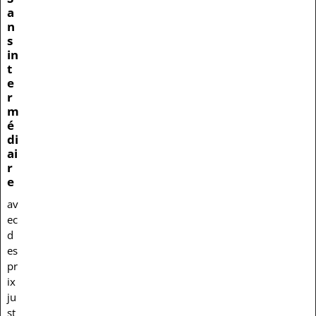
a
n
s
in
t
e
r
m
é
di
ai
r
e
av
ec
d
es
pr
ix
ju
st