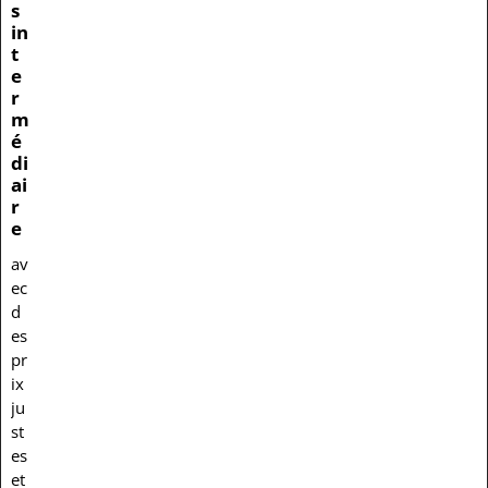
s
in
t
e
r
m
é
di
ai
r
e
av
ec
d
es
pr
ix
ju
st
es
et