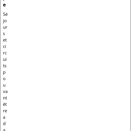
e
Sé
jo
ur
s
et
ci
rc
ui
ts
p
o
u
va
nt
êt
re
a
d
a