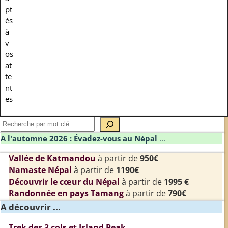
pt
és
à
v
os
at
te
nt
es
A l'automne 2026 : Évadez-vous au Népal
...
Vallée de Katmandou
à partir de
950€
Namaste Népal
à partir de
1190€
Découvrir le cœur du Népal
à partir de
1995 €
Randonnée en pays Tamang
à partir de
790€
A découvrir ...
Trek des 3 cols et Island Peak