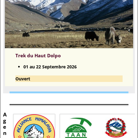
Trek du Haut Dolpo
01 au 22 Septembre 2026
Ouvert
A
g
e
n