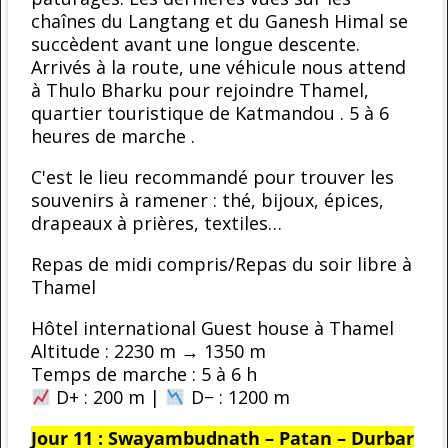
chaînes du Langtang et du Ganesh Himal se
succèdent avant une longue descente.
Arrivés à la route, une véhicule nous attend
à Thulo Bharku pour rejoindre Thamel,
quartier touristique de Katmandou . 5 à 6
heures de marche .
C'est le lieu recommandé pour trouver les
souvenirs à ramener : thé, bijoux, épices,
drapeaux à prières, textiles…
Repas de midi compris/Repas du soir libre à
Thamel
Hôtel international Guest house à Thamel
Altitude : 2230 m → 1350 m
Temps de marche : 5 à 6 h
D+ : 200 m |
D− : 1200 m
Jour 11 : Swayambudnath – Patan – Durbar