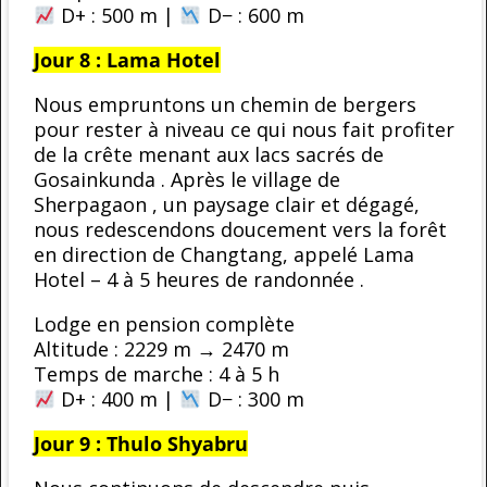
D+ : 500 m |
D− : 600 m
Jour 8 : Lama Hotel
Nous empruntons un chemin de bergers
pour rester à niveau ce qui nous fait profiter
de la crête menant aux lacs sacrés de
Gosainkunda . Après le village de
Sherpagaon , un paysage clair et dégagé,
nous redescendons doucement vers la forêt
en direction de Changtang, appelé Lama
Hotel – 4 à 5 heures de randonnée .
Lodge en pension complète
Altitude : 2229 m → 2470 m
Temps de marche : 4 à 5 h
D+ : 400 m |
D− : 300 m
Jour 9 : Thulo Shyabru