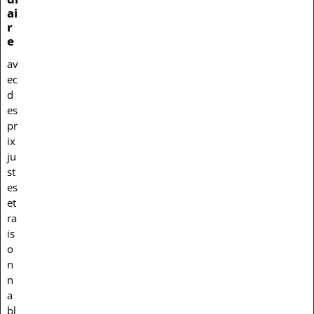
ai
r
e
av
ec
d
es
pr
ix
ju
st
es
et
ra
is
o
n
n
a
bl