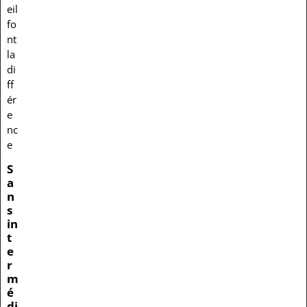
eil
fo
nt
la
di
ff
ér
e
nc
e
S
a
n
s
in
t
e
r
m
é
di