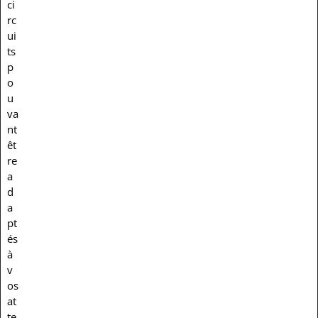
ci
rc
ui
ts
p
o
u
va
nt
êt
re
a
d
a
pt
és
à
v
os
at
te