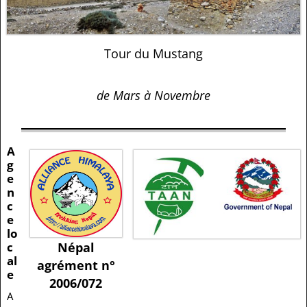
Tour du Mustang
de Mars à Novembre
A
g
e
n
c
e
lo
c
Népal
al
agrément n°
e
2006/072
A