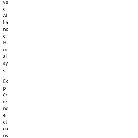
ve
c
Al
lia
nc
e
Hi
m
al
ay
a
Ex
p
ér
ie
nc
e
et
co
ns