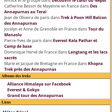
Annick et le groupe
dans
Découvrir le cœur du Népal
Catherine Bessin de Mayenne en france
dans
Des
Annapurnas au Teraï
Jean de Oliveira de paris
dans
Trek à Poon Hill Balcon
des Annapurnas
Jocelyn et Anne de Grenoble en France
dans
Tour du
Manaslu
Pierre-Yves de paris
dans
Everest Kala Pathar et
Camp de base
Dominique Hervé de France
dans
Langtang et les lacs
sacrés
Marie et Jacque de Bretagne en France
dans
Khopra
Trek près des Annapurnas
Albums des treks
Alliance Himalaya sur Facebook
Everest & Gokyo
Grand tour des Annapurnas
Liens