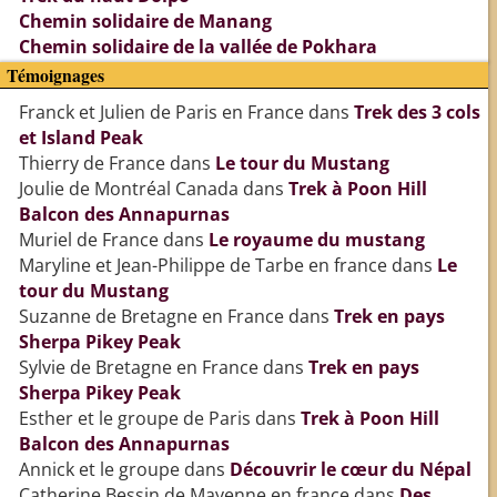
Chemin solidaire de Manang
Chemin solidaire de la vallée de Pokhara
Témoignages
Franck et Julien de Paris en France
dans
Trek des 3 cols
et Island Peak
Thierry de France
dans
Le tour du Mustang
Joulie de Montréal Canada
dans
Trek à Poon Hill
Balcon des Annapurnas
Muriel de France
dans
Le royaume du mustang
Maryline et Jean-Philippe de Tarbe en france
dans
Le
tour du Mustang
Suzanne de Bretagne en France
dans
Trek en pays
Sherpa Pikey Peak
Sylvie de Bretagne en France
dans
Trek en pays
Sherpa Pikey Peak
Esther et le groupe de Paris
dans
Trek à Poon Hill
Balcon des Annapurnas
Annick et le groupe
dans
Découvrir le cœur du Népal
Catherine Bessin de Mayenne en france
dans
Des