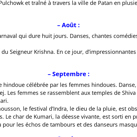
howk et traîné à travers la ville de Patan en plusieu
– Août :
carnaval
qui dure huit jours.
Danses, chantes comédies e
e du Seigneur Krishna.
En ce jour, d’impressionnantes
– Septembre :
te hindoue célébrée par les femmes hindoues.
Danse, 
ej.
Les femmes se rassemblent aux temples de Shiva 
ari.
mousson, l
e festival d’Indra, le dieu de la pluie, est
s.
Le char de Kumari, la déesse vivante, est sorti en p
nu pour les échos de tambours et des danseurs masqu