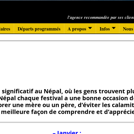
l'agence recommandée par ses clien
aires
Départs programmés
A propos
Infos
Nous 
ignificatif au Népal, où les gens trouvent plu
Népal chaque festival a une bonne occasion de
rer une mère ou un père, d’éviter les calami
la meilleure façon de comprendre et d’apprécie
– Janvier :