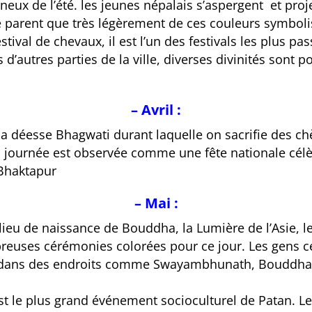
ineux de l’été. les jeunes népalais s’aspergent et pr
e parent que très légèrement de ces couleurs symbolisa
ival de chevaux, il est l’un des festivals les plus 
 d’autres parties de la ville, diverses divinités sont 
– Avril :
à la déesse Bhagwati durant laquelle on sacrifie des c
a journée est observée comme une fête nationale
cél
 Bhaktapur
– Mai :
lieu de naissance de Bouddha, la Lumière de l’Asie, le
reuses cérémonies colorées pour ce jour.
Les gens c
dans des endroits comme Swayambhunath, Bouddhan
est le plus grand événement socioculturel de Patan.
Le