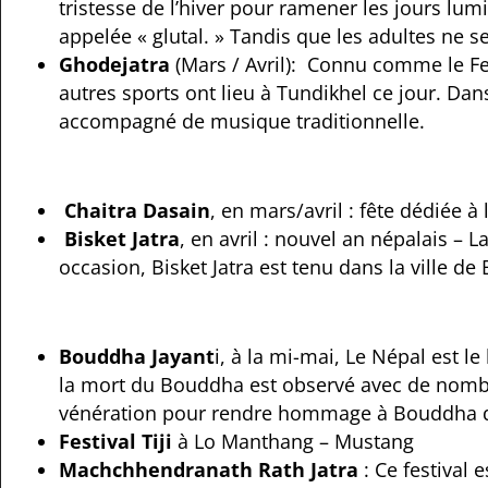
tristesse de l’hiver pour ramener les jours lum
appelée « glutal. » Tandis que les adultes ne s
Ghodejatra
(Mars / Avril):
Connu comme le Fest
autres sports ont lieu à Tundikhel ce jour.
Dans
accompagné de musique traditionnelle.
Chaitra Dasain
, en mars/avril : fête dédiée 
Bisket Jatra
, en avril : nouvel an népalais –
L
occasion, Bisket Jatra est tenu dans la ville de
Bouddha Jayant
i, à la mi-mai,
Le Népal est le 
la mort du Bouddha est observé avec de nomb
vénération pour rendre hommage à Bouddha 
Festival Tiji
à Lo Manthang – Mustang
Machchhendranath Rath Jatra
: Ce festival 