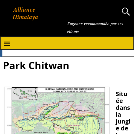
Alliance
Himalaya
l'agence recommandée par ses
clients
Park Chitwan
Situ
ée
dans
la
jungl
e de