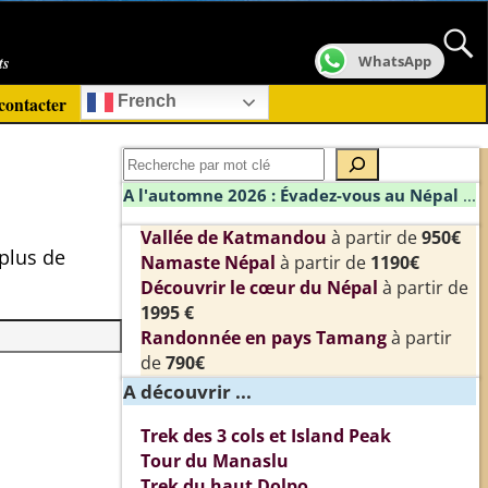
ts
WhatsApp
contacter
French
A l'automne 2026 : Évadez-vous au Népal
...
Vallée de Katmandou
à partir de
950€
 plus de
Namaste Népal
à partir de
1190€
Découvrir le cœur du Népal
à partir de
1995 €
Randonnée en pays Tamang
à partir
de
790€
A découvrir ...
Trek des 3 cols et Island Peak
Tour du Manaslu
Trek du haut Dolpo