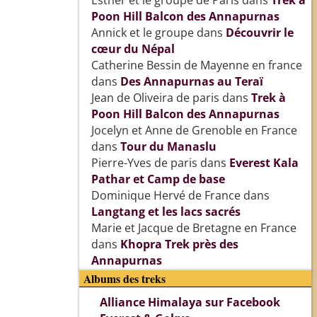
Esther et le groupe de Paris
dans
Trek à
Poon Hill Balcon des Annapurnas
Annick et le groupe
dans
Découvrir le
cœur du Népal
Catherine Bessin de Mayenne en france
dans
Des Annapurnas au Teraï
Jean de Oliveira de paris
dans
Trek à
Poon Hill Balcon des Annapurnas
Jocelyn et Anne de Grenoble en France
dans
Tour du Manaslu
Pierre-Yves de paris
dans
Everest Kala
Pathar et Camp de base
Dominique Hervé de France
dans
Langtang et les lacs sacrés
Marie et Jacque de Bretagne en France
dans
Khopra Trek près des
Annapurnas
Albums des treks
Alliance Himalaya sur Facebook