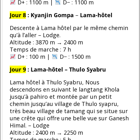
D+ : 1100 m |
D− : 1100 m
Jour 8
: Kyanjin Gompa
–
Lama-hôtel
Descente à Lama hôtel par le même chemin
qu’à l’aller – Lodge.
Altitude : 3870 m → 2400 m
Temps de marche : 7 h
D+ : 100 m |
D− : 1500 m
Jour 9
:
Lama-hôtel – Thulo Syabru
Lama hôtel à Thulo Syabru, Nous
descendons en suivant le langtang Khola
jusqu’à pahiro et montée par un petit
chemin jusqu’au village de Thulo syapru,
très beau village de tamang qui se situe sur
une crête qui offre une belle vue sur Ganesh
Himal. – Lodge
Altitude : 2400 m → 2250 m
Temps de marche : 5 h