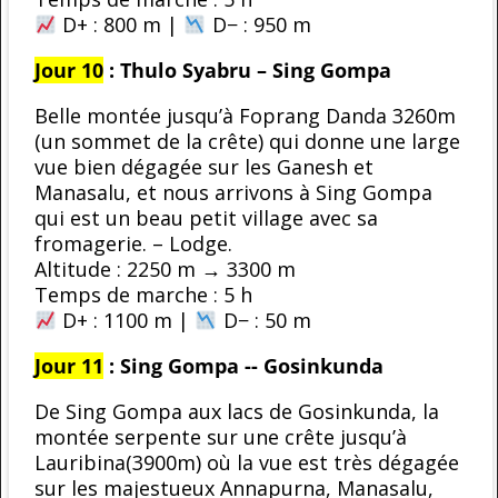
D+ : 800 m |
D− : 950 m
Jour 10
:
Thulo Syabru – Sing Gompa
Belle montée jusqu’à Foprang Danda 3260m
(un sommet de la crête) qui donne une large
vue bien dégagée sur les Ganesh et
Manasalu, et nous arrivons à Sing Gompa
qui est un beau petit village avec sa
fromagerie. – Lodge.
Altitude : 2250 m → 3300 m
Temps de marche : 5 h
D+ : 1100 m |
D− : 50 m
Jour 11
:
Sing Gompa -- Gosinkunda
De Sing Gompa aux lacs de Gosinkunda, la
montée serpente sur une crête jusqu’à
Lauribina(3900m) où la vue est très dégagée
sur les majestueux Annapurna, Manasalu,