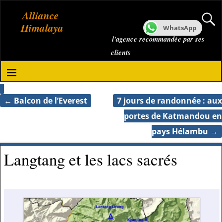
Alliance
Himalaya
WhatsApp
l'agence recommandée par ses
clients
←
Balcon de l’Everest
7 jours de randonnée : aux
Navigation des articles
portes de Katmandou en
pays Hélambu
→
Langtang et les lacs sacrés