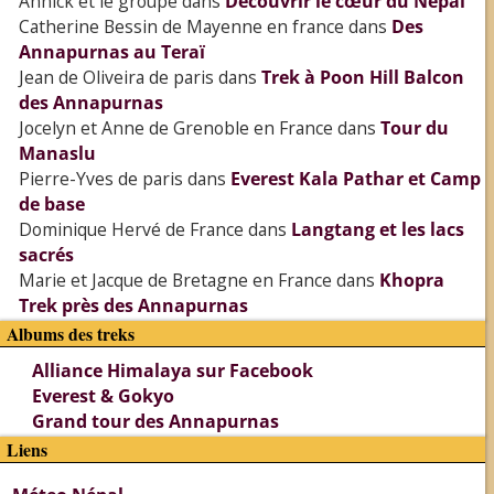
Annick et le groupe
dans
Découvrir le cœur du Népal
Catherine Bessin de Mayenne en france
dans
Des
Annapurnas au Teraï
Jean de Oliveira de paris
dans
Trek à Poon Hill Balcon
des Annapurnas
Jocelyn et Anne de Grenoble en France
dans
Tour du
Manaslu
Pierre-Yves de paris
dans
Everest Kala Pathar et Camp
de base
Dominique Hervé de France
dans
Langtang et les lacs
sacrés
Marie et Jacque de Bretagne en France
dans
Khopra
Trek près des Annapurnas
Albums des treks
Alliance Himalaya sur Facebook
Everest & Gokyo
Grand tour des Annapurnas
Liens