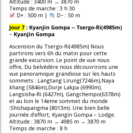
Altitude : 3400 m → 3870 m
Temps de marche : 3 h 30
D+ : 500 m |
D− : 50 m
Jour 7
:
Kyanjin Gompa -- Tsergo-Ri(4985m)
–
Kyanjin Gompa
Ascension du Tsergo-Ri(4985m) Nous
partirons vers 6h du matin pour cette
grande excursion. Le point de vue nous
offre, Du belvédère nous découvrirons une
vue panoramique grandiose sur les hauts
sommets : Langtang Lirung(7246m),Naya
khang (5846m),Dorje Lakpa (6990m),
Langsisha-Ri (6427m), Gangchempo(6378m)
et au loin le 14eme sommet du monde
:Shishapangma (8013m). Une bien belle
journée d’effort, Kyangin Gompa – Lodge.
Altitude : 3870 m → 4985 m → 3870 m
Temps de marche : 8 h