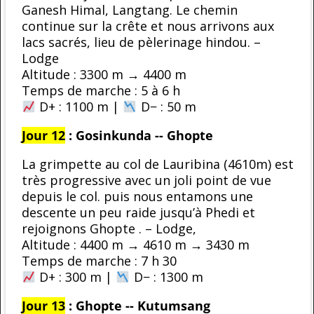
Ganesh Himal, Langtang. Le chemin
continue sur la crête et nous arrivons aux
lacs sacrés, lieu de pèlerinage hindou. –
Lodge
Altitude : 3300 m → 4400 m
Temps de marche : 5 à 6 h
D+ : 1100 m |
D− : 50 m
Jour 12
:
Gosinkunda -- Ghopte
La grimpette au col de Lauribina (4610m) est
très progressive avec un joli point de vue
depuis le col. puis nous entamons une
descente un peu raide jusqu’à Phedi et
rejoignons Ghopte . – Lodge,
Altitude : 4400 m → 4610 m → 3430 m
Temps de marche : 7 h 30
D+ : 300 m |
D− : 1300 m
Jour 13
:
Ghopte -- Kutumsang