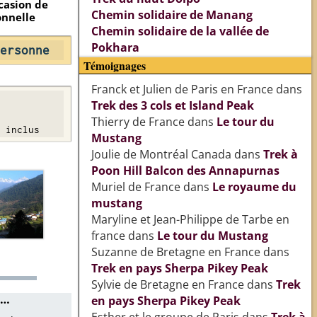
ccasion de
Chemin solidaire de Manang
onnelle
Chemin solidaire de la vallée de
Pokhara
ersonne
Témoignages
Franck et Julien de Paris en France
dans
Trek des 3 cols et Island Peak
Thierry de France
dans
Le tour du
 inclus
Mustang
Joulie de Montréal Canada
dans
Trek à
Poon Hill Balcon des Annapurnas
Muriel de France
dans
Le royaume du
mustang
Maryline et Jean-Philippe de Tarbe en
france
dans
Le tour du Mustang
Suzanne de Bretagne en France
dans
Trek en pays Sherpa Pikey Peak
Sylvie de Bretagne en France
dans
Trek
 …
en pays Sherpa Pikey Peak