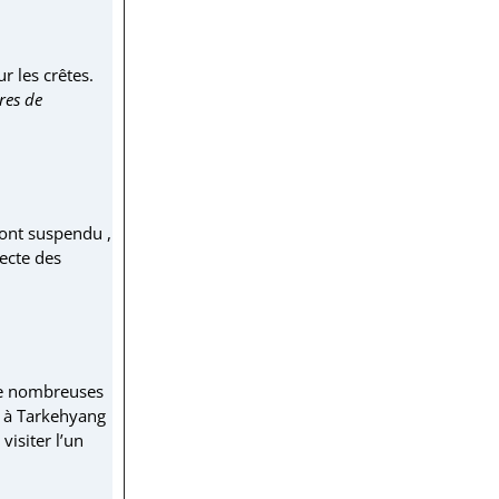
r les crêtes.
res de
pont suspendu ,
ecte des
de nombreuses
ne à Tarkehyang
visiter l’un