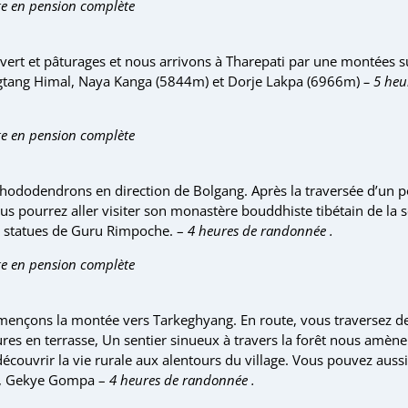
e en pension complète
ert et pâturages et nous arrivons à Tharepati par une montées su
ngtang Himal, Naya Kanga (5844m) et Dorje Lakpa (6966m)
– 5 heu
e en pension complète
 rhododendrons en direction de Bolgang. Après la traversée d’un 
s pourrez aller visiter son monastère bouddhiste tibétain de la s
s statues de Guru Rimpoche. –
4 heures de randonnée .
e en pension complète
mençons la montée vers Tarkeghyang. En route, vous traversez 
tures en terrasse, Un sentier sinueux à travers la forêt nous amè
écouvrir la vie rurale aux alentours du village. Vous pouvez aussi 
on, Gekye Gompa –
4 heures de randonnée .