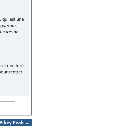
, qui est une
mps, vous
 heures de
 et une forêt
pour rentrer
 Pikey Peak
→