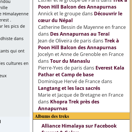
Esther et le groupe de Paris
dans
Trek à
andou
Poon Hill Balcon des Annapurnas
ille
Annick et le groupe
dans
Découvrir le
ine Himalayenne
erest .
cœur du Népal
ur les pics de
Catherine Bessin de Mayenne en france
dans
Des Annapurnas au Teraï
ddhiste dans
Jean de Oliveira de paris
dans
Trek à
Poon Hill Balcon des Annapurnas
tants qui ont
Jocelyn et Anne de Grenoble en France
dans
Tour du Manaslu
es cultures en
Pierre-Yves de paris
dans
Everest Kala
Pathar et Camp de base
reux
Dominique Hervé de France
dans
Langtang et les lacs sacrés
Marie et Jacque de Bretagne en France
dans
Khopra Trek près des
Annapurnas
Albums des treks
u
Alliance Himalaya sur Facebook