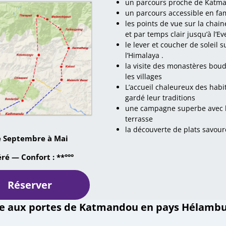
un parcours proche de Katm
un parcours accessible en fam
les points de vue sur la cha
et par temps clair jusqu’à l’Ev
le lever et coucher de soleil s
l’Himalaya .
la visite des monastères bou
les villages
L’accueil chaleureux des habi
gardé leur traditions
une campagne superbe avec l
terrasse
la découverte de plats savou
 Septembre à Mai
ré — Confort : **°°°
Réserver
ée aux portes de Katmandou en pays Hélamb