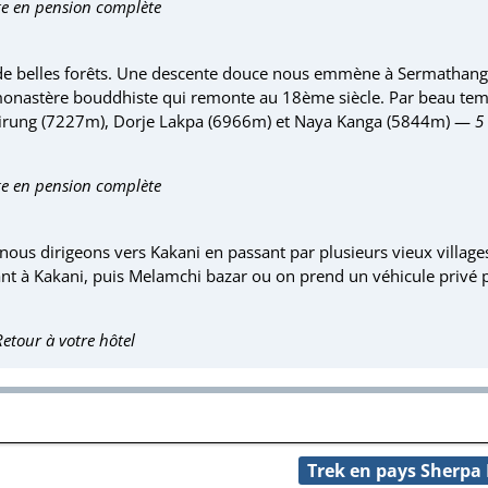
e en pension complète
se de belles forêts. Une descente douce nous emmène à Sermathang
 monastère bouddhiste qui remonte au 18ème siècle. Par beau te
Lirung (7227m), Dorje Lakpa (6966m) et Naya Kanga (5844m) —
5
e en pension complète
us dirigeons vers Kakani en passant par plusieurs vieux villages
nt à Kakani, puis Melamchi bazar ou on prend un véhicule privé 
Retour à votre hôtel
Trek en pays Sherpa