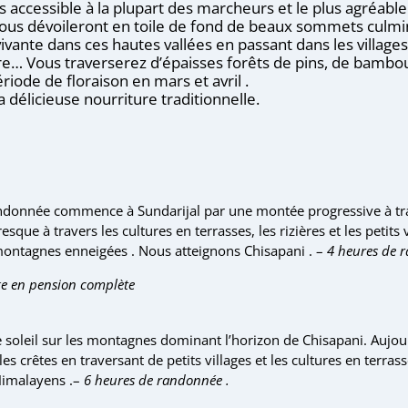
ccessible à la plupart des marcheurs et le plus agréable 
vous dévoileront en toile de fond de beaux sommets culmi
ivante dans ces hautes vallées en passant dans les village
e… Vous traverserez d’épaisses forêts de pins, de bambo
ode de floraison en mars et avril .
a délicieuse nourriture traditionnelle.
randonnée commence à Sundarijal par une montée progressive à tra
ue à travers les cultures en terrasses, les rizières et les petits v
 montagnes enneigées . Nous atteignons Chisapani . –
4 heures de 
e en pension complète
soleil sur les montagnes dominant l’horizon de Chisapani. Aujour
 crêtes en traversant de petits villages et les cultures en terras
Himalayens .–
6 heures de randonnée .