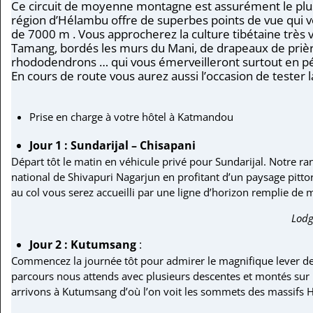
Ce circuit de moyenne montagne est assurément le plus a
région d’Hélambu offre de superbes points de vue qui 
de 7000 m . Vous approcherez la culture tibétaine très v
Tamang, bordés les murs du Mani, de drapeaux de prièr
rhododendrons … qui vous émerveilleront surtout en péri
En cours de route vous aurez aussi l’occasion de tester l
Prise en charge à votre hôtel à Katmandou
Jour 1 : Sundarijal – Chisapani
Départ tôt le matin en véhicule privé pour Sundarijal. Notre 
national de Shivapuri Nagarjun en profitant d’un paysage pittoresq
au col vous serez accueilli par une ligne d’horizon remplie de
Lodg
Jour 2 : Kutumsang
:
Commencez la journée tôt pour admirer le magnifique lever de 
parcours nous attends avec plusieurs descentes et montés sur les
arrivons à Kutumsang d’où l’on voit les sommets des massifs 