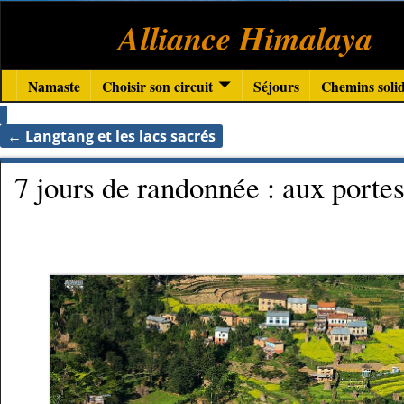
Alliance Himalaya
Namaste
Choisir son circuit
Séjours
Chemins solid
←
Langtang et les lacs sacrés
Navigation des articles
7 jours de randonnée : aux por