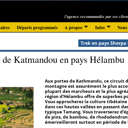
l'agence recommandée par ses clien
aires
Départs programmés
A propos
Infos
Nous 
Trek en pays Sherpa
tes de Katmandou en pays Hélambu
Aux portes de Kathmandu, ce circuit
montagne est assurément le plus acces
plupart des marcheurs et le plus agréa
région d’Hélambu offre de superbes po
Vous approcherez la culture tibétaine
dans ces hautes vallées en passant dan
typique Tamang. Vous traverserez d’ép
de pins, de bambou, de rhododendron
émerveilleront surtout en période de f