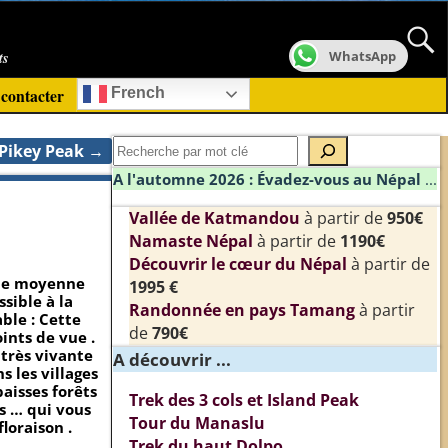
ts
WhatsApp
contacter
French
 Pikey Peak
→
A l'automne 2026 : Évadez-vous au Népal
...
Vallée de Katmandou
à partir de
950€
Namaste Népal
à partir de
1190€
Découvrir le cœur du Népal
à partir de
 de moyenne
1995 €
sible à la
Randonnée en pays Tamang
à partir
ble : Cette
de
790€
ints de vue .
 très vivante
A découvrir ...
s les villages
aisses forêts
Trek des 3 cols et Island Peak
s … qui vous
Tour du Manaslu
loraison .
Trek du haut Dolpo