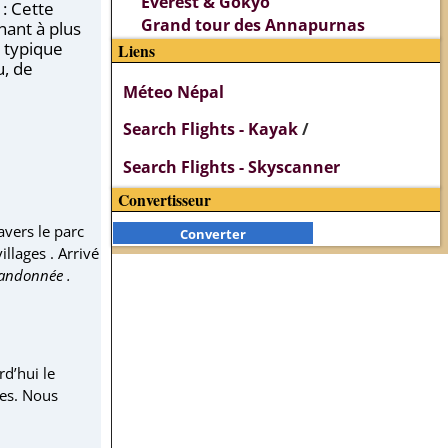
Everest & Gokyo
: Cette
Grand tour des Annapurnas
nant à plus
s typique
Liens
u, de
Méteo Népal
Search Flights - Kayak
/
Search Flights - Skyscanner
Convertisseur
vers le parc
Converter
illages . Arrivé
randonnée .
d’hui le
ses. Nous