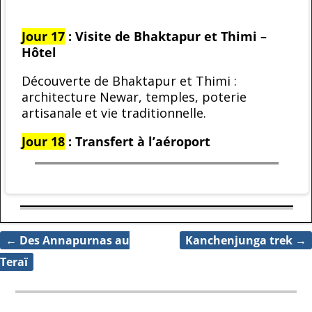
Jour 17
: Visite de Bhaktapur et Thimi –
Hôtel
Découverte de Bhaktapur et Thimi :
architecture Newar, temples, poterie
artisanale et vie traditionnelle.
Jour 18
: Transfert à l’aéroport
←
Des Annapurnas au
Kanchenjunga trek
→
Navigation des articles
Teraï