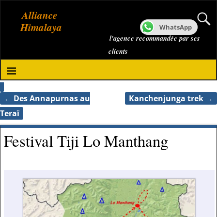
Alliance
Himalaya
WhatsApp
l'agence recommandée par ses
clients
←
Des Annapurnas au
Kanchenjunga trek
→
Navigation des articles
Teraï
Festival Tiji Lo Manthang