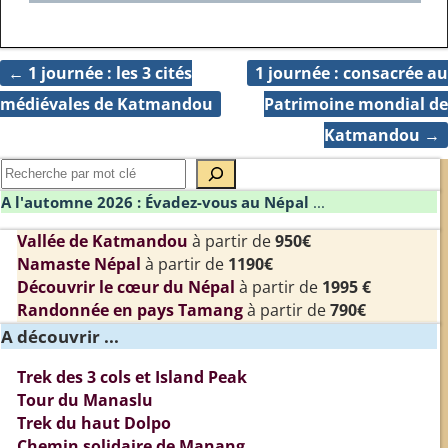
←
1 journée : les 3 cités
1 journée : consacrée au
Navigation des articles
médiévales de Katmandou
Patrimoine mondial de
Katmandou
→
A l'automne 2026 : Évadez-vous au Népal
...
Vallée de Katmandou
à partir de
950€
Namaste Népal
à partir de
1190€
Découvrir le cœur du Népal
à partir de
1995 €
Randonnée en pays Tamang
à partir de
790€
A découvrir ...
Trek des 3 cols et Island Peak
Tour du Manaslu
Trek du haut Dolpo
Chemin solidaire de Manang