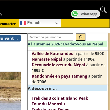
ts
WhatsApp
contacter
French
Suivant →
A l'automne 2026 : Évadez-vous au Népal
...
Vallée de Katmandou
à partir de
950€
Namaste Népal
à partir de
1190€
Découvrir le cœur du Népal
à partir de
1995 €
Randonnée en pays Tamang
à partir
de
790€
A découvrir ...
Trek des 3 cols et Island Peak
Tour du Manaslu
Trek du haut Dolpo