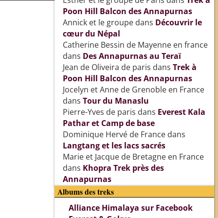
Esther et le groupe de Paris
dans
Trek à
Poon Hill Balcon des Annapurnas
Annick et le groupe
dans
Découvrir le
cœur du Népal
Catherine Bessin de Mayenne en france
dans
Des Annapurnas au Teraï
Jean de Oliveira de paris
dans
Trek à
Poon Hill Balcon des Annapurnas
Jocelyn et Anne de Grenoble en France
dans
Tour du Manaslu
Pierre-Yves de paris
dans
Everest Kala
Pathar et Camp de base
Dominique Hervé de France
dans
Langtang et les lacs sacrés
Marie et Jacque de Bretagne en France
dans
Khopra Trek près des
Annapurnas
Albums des treks
Alliance Himalaya sur Facebook