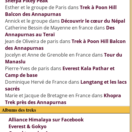
Sherpa Pikey Peak
Esther et le groupe de Paris
dans
Trek à Poon Hill
Balcon des Annapurnas
Annick et le groupe
dans
Découvrir le cœur du Népal
Catherine Bessin de Mayenne en france
dans
Des
Annapurnas au Teraï
Jean de Oliveira de paris
dans
Trek à Poon Hill Balcon
des Annapurnas
Jocelyn et Anne de Grenoble en France
dans
Tour du
Manaslu
Pierre-Yves de paris
dans
Everest Kala Pathar et
Camp de base
Dominique Hervé de France
dans
Langtang et les lacs
sacrés
Marie et Jacque de Bretagne en France
dans
Khopra
Trek près des Annapurnas
Albums des treks
Alliance Himalaya sur Facebook
Everest & Gokyo