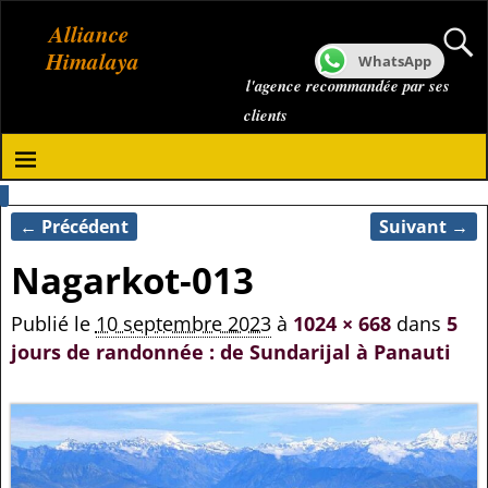
Alliance
Himalaya
WhatsApp
l'agence recommandée par ses
clients
← Précédent
Suivant →
Navigation des images
Nagarkot-013
Publié le
10 septembre 2023
à
1024 × 668
dans
5
jours de randonnée : de Sundarijal à Panauti