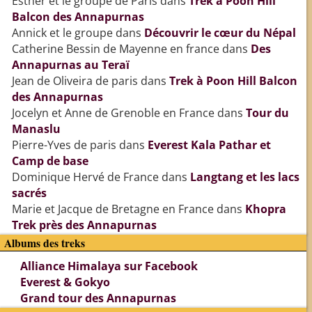
Esther et le groupe de Paris
dans
Trek à Poon Hill
Balcon des Annapurnas
Annick et le groupe
dans
Découvrir le cœur du Népal
Catherine Bessin de Mayenne en france
dans
Des
Annapurnas au Teraï
Jean de Oliveira de paris
dans
Trek à Poon Hill Balcon
des Annapurnas
Jocelyn et Anne de Grenoble en France
dans
Tour du
Manaslu
Pierre-Yves de paris
dans
Everest Kala Pathar et
Camp de base
Dominique Hervé de France
dans
Langtang et les lacs
sacrés
Marie et Jacque de Bretagne en France
dans
Khopra
Trek près des Annapurnas
Albums des treks
Alliance Himalaya sur Facebook
Everest & Gokyo
Grand tour des Annapurnas