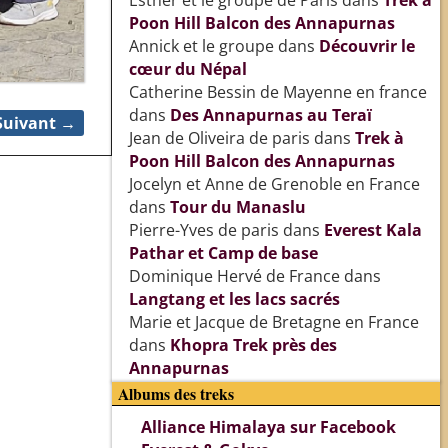
Esther et le groupe de Paris
dans
Trek à
Poon Hill Balcon des Annapurnas
Annick et le groupe
dans
Découvrir le
cœur du Népal
Catherine Bessin de Mayenne en france
dans
Des Annapurnas au Teraï
Suivant →
Jean de Oliveira de paris
dans
Trek à
Poon Hill Balcon des Annapurnas
Jocelyn et Anne de Grenoble en France
dans
Tour du Manaslu
Pierre-Yves de paris
dans
Everest Kala
Pathar et Camp de base
Dominique Hervé de France
dans
Langtang et les lacs sacrés
Marie et Jacque de Bretagne en France
dans
Khopra Trek près des
Annapurnas
Albums des treks
Alliance Himalaya sur Facebook