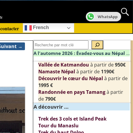
ts
WhatsApp
contacter
French
Suivant →
A l'automne 2026 : Évadez-vous au Népal
...
Vallée de Katmandou
à partir de
950€
Namaste Népal
à partir de
1190€
Découvrir le cœur du Népal
à partir de
1995 €
Randonnée en pays Tamang
à partir
de
790€
A découvrir ...
Trek des 3 cols et Island Peak
Tour du Manaslu
Trek du haut Dolpo