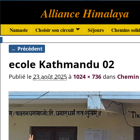
Alliance Himalaya
Namaste
Choisir son circuit
Séjours
Chemins solid
← Précédent
Navigation des images
ecole Kathmandu 02
Publié le
23 août 2025
à
1024 × 736
dans
Chemin 