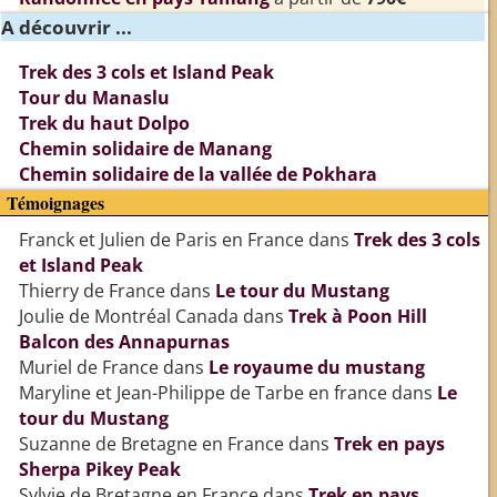
A découvrir ...
Trek des 3 cols et Island Peak
Tour du Manaslu
Trek du haut Dolpo
Chemin solidaire de Manang
Chemin solidaire de la vallée de Pokhara
Témoignages
Franck et Julien de Paris en France
dans
Trek des 3 cols
et Island Peak
Thierry de France
dans
Le tour du Mustang
Joulie de Montréal Canada
dans
Trek à Poon Hill
Balcon des Annapurnas
Muriel de France
dans
Le royaume du mustang
Maryline et Jean-Philippe de Tarbe en france
dans
Le
tour du Mustang
Suzanne de Bretagne en France
dans
Trek en pays
Sherpa Pikey Peak
Sylvie de Bretagne en France
dans
Trek en pays