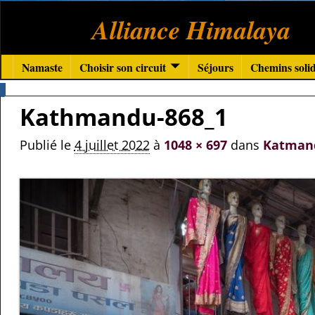
Alliance Himalaya
Namaste
Choisir son circuit
Séjours
Chemins solid
Kathmandu-868_1
Publié le
4 juillet 2022
à
1048 × 697
dans
Katman