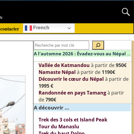
ts
contacter
French
A l'automne 2026 : Évadez-vous au Népal
...
Vallée de Katmandou
à partir de
950€
Namaste Népal
à partir de
1190€
Découvrir le cœur du Népal
à partir de
1995 €
Randonnée en pays Tamang
à partir
de
790€
A découvrir ...
Trek des 3 cols et Island Peak
Tour du Manaslu
Trek du haut Dolpo