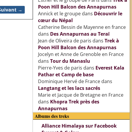
Esther et le groupe de Paris
dans
Trek à
Poon Hill Balcon des Annapurnas
Suivant →
Annick et le groupe
dans
Découvrir le
cœur du Népal
Catherine Bessin de Mayenne en france
dans
Des Annapurnas au Teraï
Jean de Oliveira de paris
dans
Trek à
Poon Hill Balcon des Annapurnas
Jocelyn et Anne de Grenoble en France
dans
Tour du Manaslu
Pierre-Yves de paris
dans
Everest Kala
Pathar et Camp de base
Dominique Hervé de France
dans
Langtang et les lacs sacrés
Marie et Jacque de Bretagne en France
dans
Khopra Trek près des
Annapurnas
Albums des treks
Alliance Himalaya sur Facebook