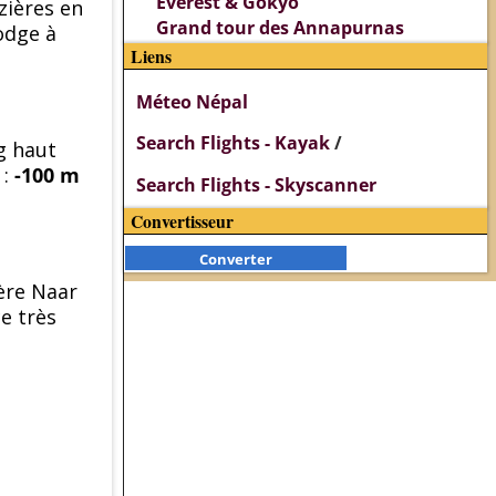
Everest & Gokyo
zières en
Grand tour des Annapurnas
odge à
Liens
Méteo Népal
Search Flights - Kayak
/
g haut
 :
-100 m
Search Flights - Skyscanner
Convertisseur
Converter
ière Naar
e très