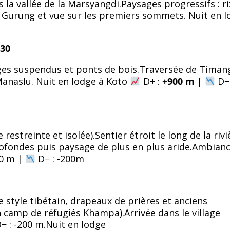
 la vallée de la Marsyangdi.Paysages progressifs : ri
s Gurung et vue sur les premiers sommets. Nuit en l
h30
lages suspendus et ponts de bois.Traversée de Timan
 Manaslu. Nuit en lodge à Koto
D+ :
+900 m
|
D−
restreinte et isolée).Sentier étroit le long de la riv
ofondes puis paysage de plus en plus aride.Ambianc
00 m |
D− : -200m
e style tibétain, drapeaux de prières et anciens
 camp de réfugiés Khampa).Arrivée dans le village
− : -200 m.Nuit en lodge