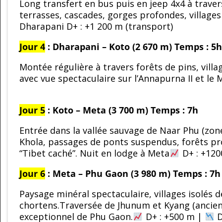
Long transfert en bus puis en jeep 4x4 à travers
terrasses, cascades, gorges profondes, village
Dharapani D+ : +1 200 m (transport)
Jour 4
: Dharapani – Koto (2 670 m)
Temps : 5
Montée régulière à travers forêts de pins, vil
avec vue spectaculaire sur l’Annapurna II et le
Jour 5
: Koto – Meta (3 700 m)
Temps : 7h
Entrée dans la vallée sauvage de Naar Phu (zone 
Khola, passages de ponts suspendus, forêts pr
“Tibet caché”. Nuit en lodge à Meta
D+ : +12
Jour 6
: Meta – Phu Gaon (3 980 m)
Temps : 7h
Paysage minéral spectaculaire, villages isolés d
chortens.Traversée de Jhunum et Kyang (ancien
exceptionnel de Phu Gaon.
D+ : +500 m |
D