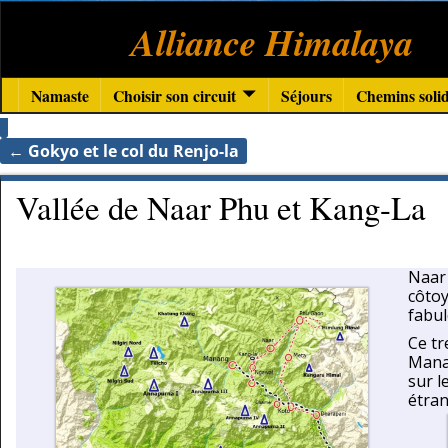
Alliance Himalaya
Namaste
Choisir son circuit
Séjours
Chemins solid
←
Gokyo et le col du Renjo-la
Navigation des articles
Vallée de Naar Phu et Kang-La
Naar 
côtoy
fabul
Ce tr
Mana
sur l
étran