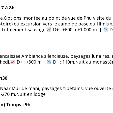
 7 à 8h
ude.Options :montée au point de vue de Phu visite du
stoire) ou excursion vers le camp de base du Himlu
e totalement sauvage.
D+ : +600 à +1 000 m |
D
encaissée.Ambiance silencieuse, paysages lunaires, r
hedi.
D+ : +300 m |
D− : 110m.Nuit au monastè
3h30
 Naar.Mur de mani, paysages tibétains, vue ouverte 
 -270 m.Nuit en lodge
 m)
Temps : 9h