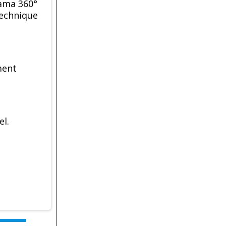
rama 360°
technique
ment
el.