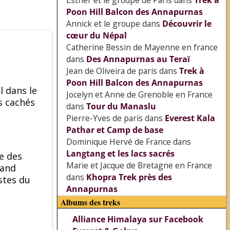
Esther et le groupe de Paris
dans
Trek à
Poon Hill Balcon des Annapurnas
Annick et le groupe
dans
Découvrir le
cœur du Népal
Catherine Bessin de Mayenne en france
dans
Des Annapurnas au Teraï
Jean de Oliveira de paris
dans
Trek à
Poon Hill Balcon des Annapurnas
l dans le
Jocelyn et Anne de Grenoble en France
s cachés
dans
Tour du Manaslu
Pierre-Yves de paris
dans
Everest Kala
Pathar et Camp de base
Dominique Hervé de France
dans
Langtang et les lacs sacrés
e des
Marie et Jacque de Bretagne en France
rand
dans
Khopra Trek près des
stes du
Annapurnas
Albums des treks
Alliance Himalaya sur Facebook