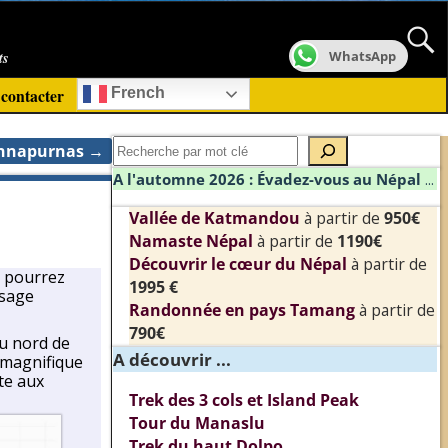
ts
WhatsApp
contacter
French
 Annapurnas
→
A l'automne 2026 : Évadez-vous au Népal
...
Vallée de Katmandou
à partir de
950€
Namaste Népal
à partir de
1190€
Découvrir le cœur du Népal
à partir de
s pourrez
1995 €
ysage
Randonnée en pays Tamang
à partir de
790€
au nord de
A découvrir ...
 magnifique
te aux
Trek des 3 cols et Island Peak
Tour du Manaslu
Trek du haut Dolpo