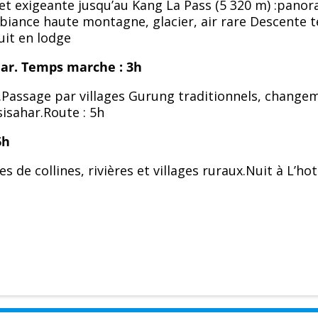
et exigeante jusqu’au Kang La Pass (5 320 m) :pano
biance haute montagne, glacier, air rare Descente 
uit en lodge
har.
Temps marche : 3h
.Passage par villages Gurung traditionnels, change
sisahar.Route : 5h
6h
 de collines, rivières et villages ruraux.Nuit à L’hot