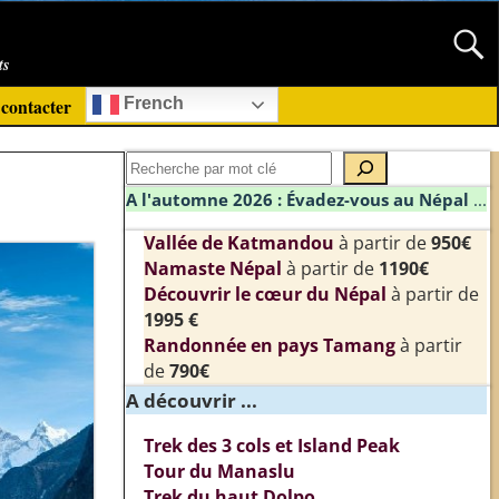
ts
contacter
French
A l'automne 2026 : Évadez-vous au Népal
...
Vallée de Katmandou
à partir de
950€
Namaste Népal
à partir de
1190€
Découvrir le cœur du Népal
à partir de
1995 €
Randonnée en pays Tamang
à partir
de
790€
A découvrir ...
Trek des 3 cols et Island Peak
Tour du Manaslu
Trek du haut Dolpo