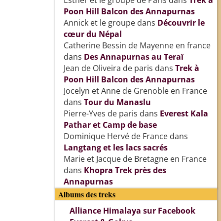
Esther et le groupe de Paris
dans
Trek à
Poon Hill Balcon des Annapurnas
Annick et le groupe
dans
Découvrir le
cœur du Népal
Catherine Bessin de Mayenne en france
dans
Des Annapurnas au Teraï
Jean de Oliveira de paris
dans
Trek à
Poon Hill Balcon des Annapurnas
Jocelyn et Anne de Grenoble en France
dans
Tour du Manaslu
Pierre-Yves de paris
dans
Everest Kala
Pathar et Camp de base
Dominique Hervé de France
dans
Langtang et les lacs sacrés
Marie et Jacque de Bretagne en France
dans
Khopra Trek près des
Annapurnas
Albums des treks
Alliance Himalaya sur Facebook