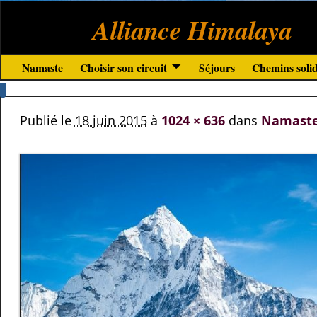
Alliance Himalaya
Namaste
Choisir son circuit
Séjours
Chemins solid
Publié le
18 juin 2015
à
1024 × 636
dans
Namast