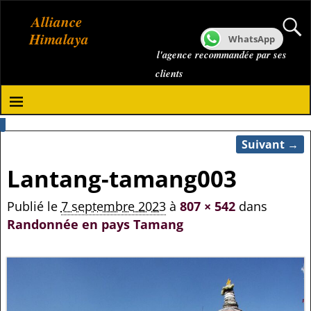
Alliance
Himalaya
WhatsApp
l'agence recommandée par ses
clients
Suivant →
Navigation des images
Lantang-tamang003
Publié le
7 septembre 2023
à
807 × 542
dans
Randonnée en pays Tamang