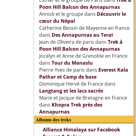
Esther et le groupe de Paris
dans
Trek à
Poon Hill Balcon des Annapurnas
Annick et le groupe
dans
Découvrir le
cœur du Népal
Catherine Bessin de Mayenne en france
dans
Des Annapurnas au Teraï
Jean de Oliveira de paris
dans
Trek à
Poon Hill Balcon des Annapurnas
Jocelyn et Anne de Grenoble en France
dans
Tour du Manaslu
Pierre-Yves de paris
dans
Everest Kala
Pathar et Camp de base
Dominique Hervé de France
dans
Langtang et les lacs sacrés
Marie et Jacque de Bretagne en France
dans
Khopra Trek près des
Annapurnas
Albums des treks
Alliance Himalaya sur Facebook