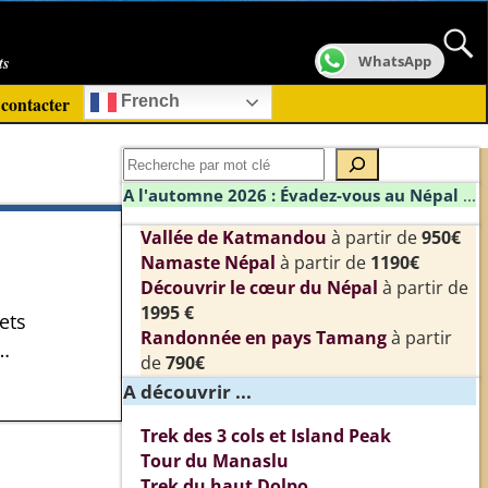
ts
WhatsApp
contacter
French
A l'automne 2026 : Évadez-vous au Népal
...
Vallée de Katmandou
à partir de
950€
Namaste Népal
à partir de
1190€
Découvrir le cœur du Népal
à partir de
1995 €
ets
Randonnée en pays Tamang
à partir
…
de
790€
A découvrir ...
Trek des 3 cols et Island Peak
Tour du Manaslu
Trek du haut Dolpo