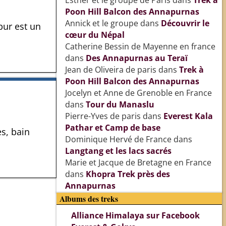
Esther et le groupe de Paris
dans
Trek à
Poon Hill Balcon des Annapurnas
Annick et le groupe
dans
Découvrir le
pur est un
cœur du Népal
Catherine Bessin de Mayenne en france
dans
Des Annapurnas au Teraï
Jean de Oliveira de paris
dans
Trek à
Poon Hill Balcon des Annapurnas
Jocelyn et Anne de Grenoble en France
dans
Tour du Manaslu
Pierre-Yves de paris
dans
Everest Kala
Pathar et Camp de base
s, bain
Dominique Hervé de France
dans
Langtang et les lacs sacrés
Marie et Jacque de Bretagne en France
dans
Khopra Trek près des
Annapurnas
Albums des treks
Alliance Himalaya sur Facebook