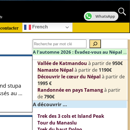
ts
WhatsApp
contacter
French
A l'automne 2026 : Évadez-vous au Népal
...
Vallée de Katmandou
à partir de
950€
Namaste Népal
à partir de
1190€
Découvrir le cœur du Népal
à partir de
1995 €
and stupa
Randonnée en pays Tamang
à partir
assés au
…
de
790€
A découvrir ...
Trek des 3 cols et Island Peak
Tour du Manaslu
Trek du haut Dolpo