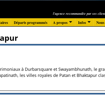
l'agence recommandée par ses clien
aires
Départs programmés
A propos
Infos
Nous 
apur
patrimoniaux à Durbarsquare et Swayambhunath, le gr
atinath, les villes royales de Patan et Bhaktapur cl