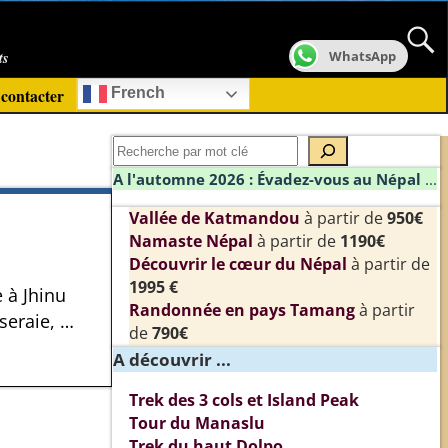
ts
WhatsApp
contacter
French
A l'automne 2026 : Évadez-vous au Népal
...
Vallée de Katmandou
à partir de
950€
Namaste Népal
à partir de
1190€
Découvrir le cœur du Népal
à partir de
1995 €
 à Jhinu
Randonnée en pays Tamang
à partir
seraie,
…
de
790€
A découvrir ...
Trek des 3 cols et Island Peak
Tour du Manaslu
Trek du haut Dolpo