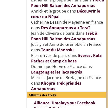
Esther et le groupe de Paris
dans
Trek à
Poon Hill Balcon des Annapurnas
Annick et le groupe
dans
Découvrir le
cœur du Népal
Catherine Bessin de Mayenne en france
dans
Des Annapurnas au Teraï
Jean de Oliveira de paris
dans
Trek à
Poon Hill Balcon des Annapurnas
Jocelyn et Anne de Grenoble en France
dans
Tour du Manaslu
Pierre-Yves de paris
dans
Everest Kala
Pathar et Camp de base
Dominique Hervé de France
dans
Langtang et les lacs sacrés
Marie et Jacque de Bretagne en France
dans
Khopra Trek près des
Annapurnas
Albums des treks
Alliance Himalaya sur Facebook