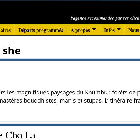
l'agence recommandée par ses clien
aires
Départs programmés
A propos
Infos
Nous 
 she
ers les magnifiques paysages du Khumbu : forêts de p
stères bouddhistes, manis et stupas. L’itinéraire fr
de Cho La