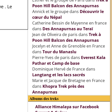
Esther et le groupe de Paris
dans
Trek à
Poon Hill Balcon des Annapurnas
e . Le
Annick et le groupe
dans
Découvrir le
cœur du Népal
Catherine Bessin de Mayenne en france
dans
Des Annapurnas au Teraï
Jean de Oliveira de paris
dans
Trek à
Poon Hill Balcon des Annapurnas
Jocelyn et Anne de Grenoble en France
dans
Tour du Manaslu
Pierre-Yves de paris
dans
Everest Kala
Pathar et Camp de base
Dominique Hervé de France
dans
Langtang et les lacs sacrés
Marie et Jacque de Bretagne en France
dans
Khopra Trek près des
Annapurnas
Albums des treks
Alliance Himalaya sur Facebook