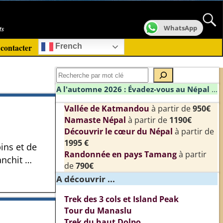
ts
WhatsApp
contacter
French
A l'automne 2026 : Évadez-vous au Népal
...
Vallée de Katmandou
à partir de
950€
Namaste Népal
à partir de
1190€
Découvrir le cœur du Népal
à partir de
1995 €
ins et de
Randonnée en pays Tamang
à partir
anchit
…
de
790€
A découvrir ...
Trek des 3 cols et Island Peak
Tour du Manaslu
Trek du haut Dolpo