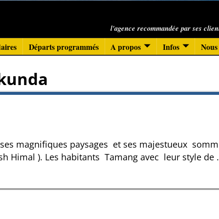
l'agence recommandée par ses clien
aires
Départs programmés
A propos
Infos
Nous 
kunda
ur ses magnifiques paysages et ses majestueux somm
sh Himal ). Les habitants Tamang avec leur style de