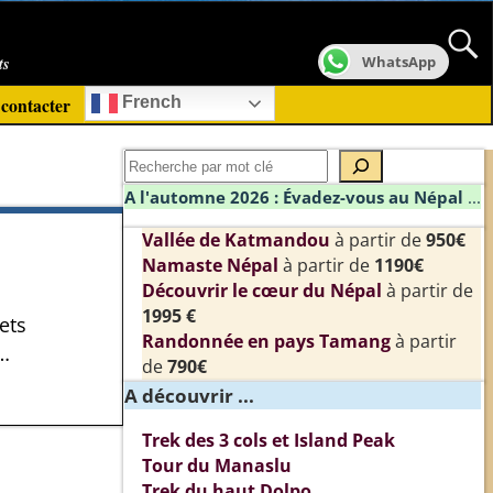
ts
WhatsApp
contacter
French
A l'automne 2026 : Évadez-vous au Népal
...
Vallée de Katmandou
à partir de
950€
Namaste Népal
à partir de
1190€
Découvrir le cœur du Népal
à partir de
1995 €
ets
Randonnée en pays Tamang
à partir
…
de
790€
A découvrir ...
Trek des 3 cols et Island Peak
Tour du Manaslu
Trek du haut Dolpo