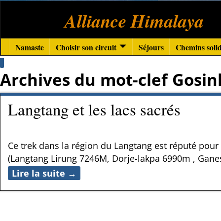
Alliance Himalaya
Namaste
Choisir son circuit
Séjours
Chemins solid
Archives du mot-clef
Gosin
Langtang et les lacs sacrés
Ce trek dans la région du Langtang est réputé po
(Langtang Lirung 7246M, Dorje-lakpa 6990m , Gane
Lire la suite →