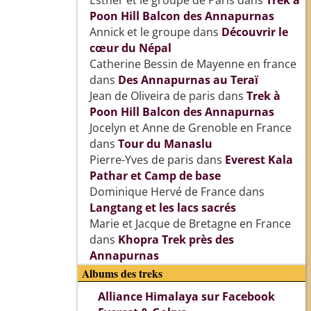
Esther et le groupe de Paris
dans
Trek à
Poon Hill Balcon des Annapurnas
Annick et le groupe
dans
Découvrir le
cœur du Népal
Catherine Bessin de Mayenne en france
dans
Des Annapurnas au Teraï
Jean de Oliveira de paris
dans
Trek à
Poon Hill Balcon des Annapurnas
Jocelyn et Anne de Grenoble en France
dans
Tour du Manaslu
Pierre-Yves de paris
dans
Everest Kala
Pathar et Camp de base
Dominique Hervé de France
dans
Langtang et les lacs sacrés
Marie et Jacque de Bretagne en France
dans
Khopra Trek près des
Annapurnas
Albums des treks
Alliance Himalaya sur Facebook