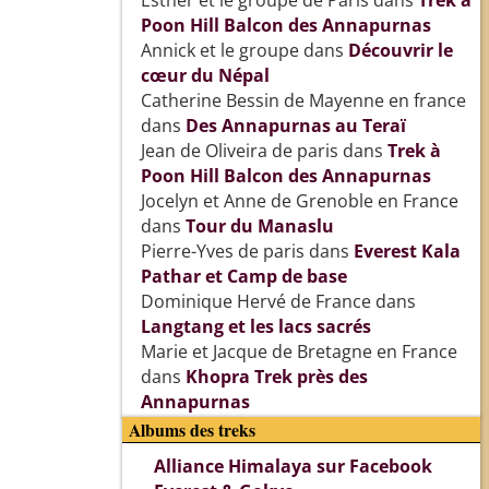
Esther et le groupe de Paris
dans
Trek à
Poon Hill Balcon des Annapurnas
Annick et le groupe
dans
Découvrir le
cœur du Népal
Catherine Bessin de Mayenne en france
dans
Des Annapurnas au Teraï
Jean de Oliveira de paris
dans
Trek à
Poon Hill Balcon des Annapurnas
Jocelyn et Anne de Grenoble en France
dans
Tour du Manaslu
Pierre-Yves de paris
dans
Everest Kala
Pathar et Camp de base
Dominique Hervé de France
dans
Langtang et les lacs sacrés
Marie et Jacque de Bretagne en France
dans
Khopra Trek près des
Annapurnas
Albums des treks
Alliance Himalaya sur Facebook