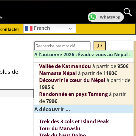
ts
WhatsApp
contacter
French
A l'automne 2026 : Évadez-vous au Népal
...
Vallée de Katmandou
à partir de
950€
 plus de
Namaste Népal
à partir de
1190€
Découvrir le cœur du Népal
à partir de
1995 €
Randonnée en pays Tamang
à partir
de
790€
A découvrir ...
Trek des 3 cols et Island Peak
Tour du Manaslu
Trek du haut Dolpo