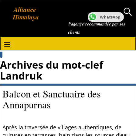
Alliance
Himalaya
WhatsApp
l'agence recommandée par ses
clients
Archives du mot-clef
Landruk
Balcon et Sanctuaire des
Annapurnas
Après la traversée de villages authentiques, de
cultures en terrasses, bain dans les sources d’eau