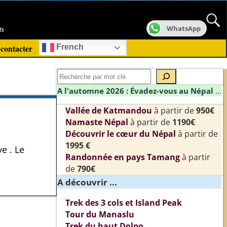
ts
WhatsApp
contacter
French
A l'automne 2026 : Évadez-vous au Népal
...
Vallée de Katmandou
à partir de
950€
Namaste Népal
à partir de
1190€
Découvrir le cœur du Népal
à partir de
1995 €
e . Le
Randonnée en pays Tamang
à partir
de
790€
A découvrir ...
Trek des 3 cols et Island Peak
Tour du Manaslu
Trek du haut Dolpo