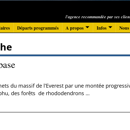
l'agence recommandée par ses clien
aires
Départs programmés
A propos
Infos
Nous 
che
base
mets du massif de l’Everest par une montée progressiv
umbhu, des forêts de rhododendrons
…