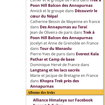
Esther et le groupe de Paris
dans
Trek à
Poon Hill Balcon des Annapurnas
Annick et le groupe
dans
Découvrir le
cœur du Népal
Catherine Bessin de Mayenne en france
dans
Des Annapurnas au Teraï
Jean de Oliveira de paris
dans
Trek à
Poon Hill Balcon des Annapurnas
Jocelyn et Anne de Grenoble en France
dans
Tour du Manaslu
Pierre-Yves de paris
dans
Everest Kala
Pathar et Camp de base
Dominique Hervé de France
dans
Langtang et les lacs sacrés
Marie et Jacque de Bretagne en France
dans
Khopra Trek près des
Annapurnas
Albums des treks
Alliance Himalaya sur Facebook