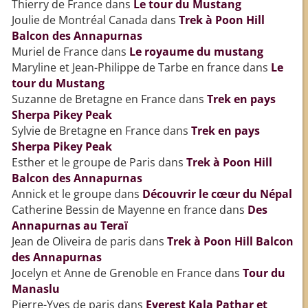
Thierry de France
dans
Le tour du Mustang
Joulie de Montréal Canada
dans
Trek à Poon Hill
Balcon des Annapurnas
Muriel de France
dans
Le royaume du mustang
Maryline et Jean-Philippe de Tarbe en france
dans
Le
tour du Mustang
Suzanne de Bretagne en France
dans
Trek en pays
Sherpa Pikey Peak
Sylvie de Bretagne en France
dans
Trek en pays
Sherpa Pikey Peak
Esther et le groupe de Paris
dans
Trek à Poon Hill
Balcon des Annapurnas
Annick et le groupe
dans
Découvrir le cœur du Népal
Catherine Bessin de Mayenne en france
dans
Des
Annapurnas au Teraï
Jean de Oliveira de paris
dans
Trek à Poon Hill Balcon
des Annapurnas
Jocelyn et Anne de Grenoble en France
dans
Tour du
Manaslu
Pierre-Yves de paris
dans
Everest Kala Pathar et