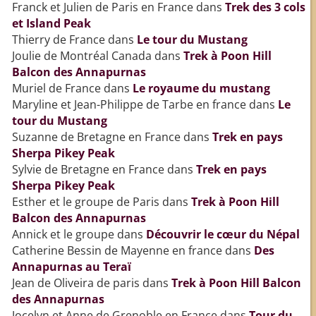
Franck et Julien de Paris en France
dans
Trek des 3 cols
et Island Peak
Thierry de France
dans
Le tour du Mustang
Joulie de Montréal Canada
dans
Trek à Poon Hill
Balcon des Annapurnas
Muriel de France
dans
Le royaume du mustang
Maryline et Jean-Philippe de Tarbe en france
dans
Le
tour du Mustang
Suzanne de Bretagne en France
dans
Trek en pays
Sherpa Pikey Peak
Sylvie de Bretagne en France
dans
Trek en pays
Sherpa Pikey Peak
Esther et le groupe de Paris
dans
Trek à Poon Hill
Balcon des Annapurnas
Annick et le groupe
dans
Découvrir le cœur du Népal
Catherine Bessin de Mayenne en france
dans
Des
Annapurnas au Teraï
Jean de Oliveira de paris
dans
Trek à Poon Hill Balcon
des Annapurnas
Jocelyn et Anne de Grenoble en France
dans
Tour du