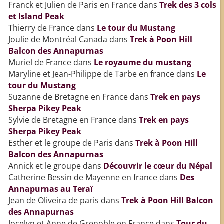
Franck et Julien de Paris en France
dans
Trek des 3 cols
et Island Peak
Thierry de France
dans
Le tour du Mustang
Joulie de Montréal Canada
dans
Trek à Poon Hill
Balcon des Annapurnas
Muriel de France
dans
Le royaume du mustang
Maryline et Jean-Philippe de Tarbe en france
dans
Le
tour du Mustang
Suzanne de Bretagne en France
dans
Trek en pays
Sherpa Pikey Peak
Sylvie de Bretagne en France
dans
Trek en pays
Sherpa Pikey Peak
Esther et le groupe de Paris
dans
Trek à Poon Hill
Balcon des Annapurnas
Annick et le groupe
dans
Découvrir le cœur du Népal
Catherine Bessin de Mayenne en france
dans
Des
Annapurnas au Teraï
Jean de Oliveira de paris
dans
Trek à Poon Hill Balcon
des Annapurnas
Jocelyn et Anne de Grenoble en France
dans
Tour du