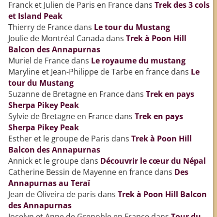
Franck et Julien de Paris en France
dans
Trek des 3 cols
et Island Peak
Thierry de France
dans
Le tour du Mustang
Joulie de Montréal Canada
dans
Trek à Poon Hill
Balcon des Annapurnas
Muriel de France
dans
Le royaume du mustang
Maryline et Jean-Philippe de Tarbe en france
dans
Le
tour du Mustang
Suzanne de Bretagne en France
dans
Trek en pays
Sherpa Pikey Peak
Sylvie de Bretagne en France
dans
Trek en pays
Sherpa Pikey Peak
Esther et le groupe de Paris
dans
Trek à Poon Hill
Balcon des Annapurnas
Annick et le groupe
dans
Découvrir le cœur du Népal
Catherine Bessin de Mayenne en france
dans
Des
Annapurnas au Teraï
Jean de Oliveira de paris
dans
Trek à Poon Hill Balcon
des Annapurnas
Jocelyn et Anne de Grenoble en France
dans
Tour du