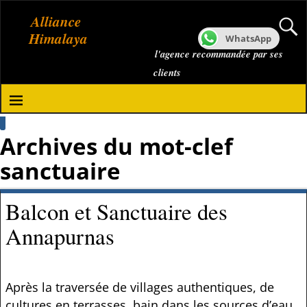
Alliance
Himalaya
WhatsApp
l'agence recommandée par ses
clients
Archives du mot-clef
sanctuaire
Balcon et Sanctuaire des
Annapurnas
Après la traversée de villages authentiques, de
cultures en terrasses, bain dans les sources d’eau