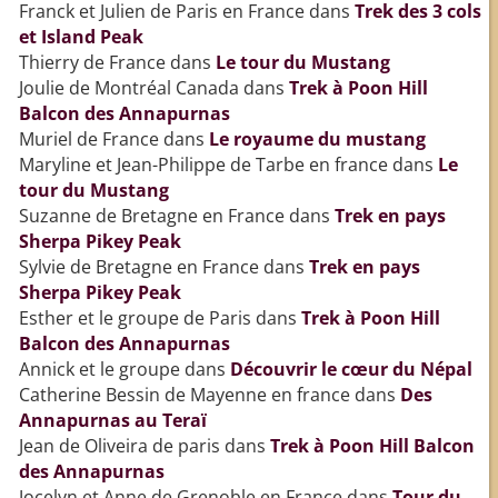
Franck et Julien de Paris en France
dans
Trek des 3 cols
et Island Peak
Thierry de France
dans
Le tour du Mustang
Joulie de Montréal Canada
dans
Trek à Poon Hill
Balcon des Annapurnas
Muriel de France
dans
Le royaume du mustang
Maryline et Jean-Philippe de Tarbe en france
dans
Le
tour du Mustang
Suzanne de Bretagne en France
dans
Trek en pays
Sherpa Pikey Peak
Sylvie de Bretagne en France
dans
Trek en pays
Sherpa Pikey Peak
Esther et le groupe de Paris
dans
Trek à Poon Hill
Balcon des Annapurnas
Annick et le groupe
dans
Découvrir le cœur du Népal
Catherine Bessin de Mayenne en france
dans
Des
Annapurnas au Teraï
Jean de Oliveira de paris
dans
Trek à Poon Hill Balcon
des Annapurnas
Jocelyn et Anne de Grenoble en France
dans
Tour du