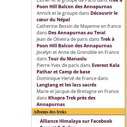
Esther et le groupe de Paris
dans
Trek à
Poon Hill Balcon des Annapurnas
Annick et le groupe
dans
Découvrir le
cœur du Népal
Catherine Bessin de Mayenne en france
dans
Des Annapurnas au Teraï
Jean de Oliveira de paris
dans
Trek à
Poon Hill Balcon des Annapurnas
Jocelyn et Anne de Grenoble en France
dans
Tour du Manaslu
Pierre-Yves de paris
dans
Everest Kala
Pathar et Camp de base
Dominique Hervé de France
dans
Langtang et les lacs sacrés
Marie et Jacque de Bretagne en France
dans
Khopra Trek près des
Annapurnas
Albums des treks
Alliance Himalaya sur Facebook