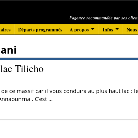
l'agence recommandée par ses clien
aires
Départs programmés
A propos
Infos
Nous 
ani
lac Tilicho
e ce massif car il vous conduira au plus haut lac : l
Annapunrna . C’est
…