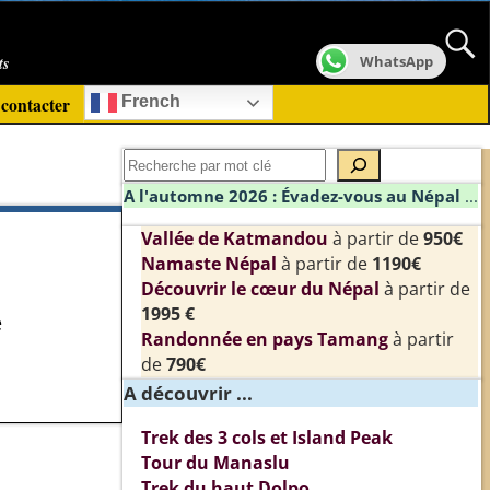
ts
WhatsApp
contacter
French
A l'automne 2026 : Évadez-vous au Népal
...
Vallée de Katmandou
à partir de
950€
Namaste Népal
à partir de
1190€
Découvrir le cœur du Népal
à partir de
1995 €
e
Randonnée en pays Tamang
à partir
de
790€
A découvrir ...
Trek des 3 cols et Island Peak
Tour du Manaslu
Trek du haut Dolpo