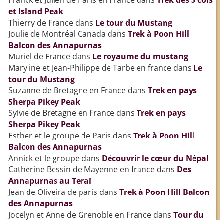
Franck et Julien de Paris en France
dans
Trek des 3 cols
et Island Peak
Thierry de France
dans
Le tour du Mustang
Joulie de Montréal Canada
dans
Trek à Poon Hill
Balcon des Annapurnas
Muriel de France
dans
Le royaume du mustang
Maryline et Jean-Philippe de Tarbe en france
dans
Le
tour du Mustang
Suzanne de Bretagne en France
dans
Trek en pays
Sherpa Pikey Peak
Sylvie de Bretagne en France
dans
Trek en pays
Sherpa Pikey Peak
Esther et le groupe de Paris
dans
Trek à Poon Hill
Balcon des Annapurnas
Annick et le groupe
dans
Découvrir le cœur du Népal
Catherine Bessin de Mayenne en france
dans
Des
Annapurnas au Teraï
Jean de Oliveira de paris
dans
Trek à Poon Hill Balcon
des Annapurnas
Jocelyn et Anne de Grenoble en France
dans
Tour du