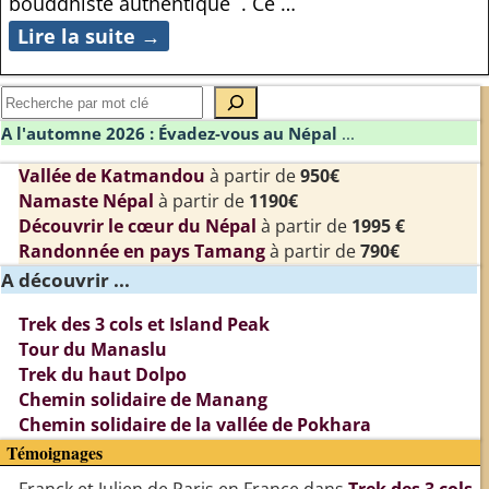
bouddhiste authentique . Ce
…
Lire la suite →
A l'automne 2026 : Évadez-vous au Népal
...
Vallée de Katmandou
à partir de
950€
Namaste Népal
à partir de
1190€
Découvrir le cœur du Népal
à partir de
1995 €
Randonnée en pays Tamang
à partir de
790€
A découvrir ...
Trek des 3 cols et Island Peak
Tour du Manaslu
Trek du haut Dolpo
Chemin solidaire de Manang
Chemin solidaire de la vallée de Pokhara
Témoignages