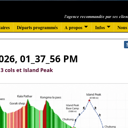
l'agence recommandée par ses clien
aires
Départs programmés
A propos
Infos
Nous 
026, 01_37_56 PM
 3 cols et Island Peak