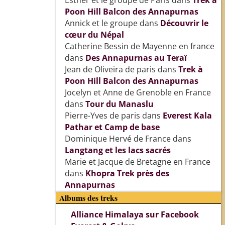
Esther et le groupe de Paris
dans
Trek à
Poon Hill Balcon des Annapurnas
Annick et le groupe
dans
Découvrir le
cœur du Népal
Catherine Bessin de Mayenne en france
dans
Des Annapurnas au Teraï
Jean de Oliveira de paris
dans
Trek à
Poon Hill Balcon des Annapurnas
Jocelyn et Anne de Grenoble en France
dans
Tour du Manaslu
Pierre-Yves de paris
dans
Everest Kala
Pathar et Camp de base
Dominique Hervé de France
dans
Langtang et les lacs sacrés
Marie et Jacque de Bretagne en France
dans
Khopra Trek près des
Annapurnas
Albums des treks
Alliance Himalaya sur Facebook