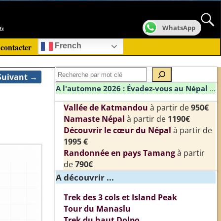
ts
WhatsApp
contacter
French
Suivant →
A l'automne 2026 : Évadez-vous au Népal
...
Vallée de Katmandou
à partir de
950€
Namaste Népal
à partir de
1190€
Découvrir le cœur du Népal
à partir de
1995 €
Randonnée en pays Tamang
à partir
de
790€
A découvrir ...
Trek des 3 cols et Island Peak
Tour du Manaslu
Trek du haut Dolpo