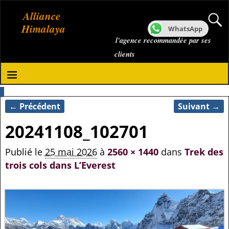
Alliance
Himalaya
WhatsApp
l'agence recommandée par ses
clients
← Précédent
Suivant →
Navigation des images
20241108_102701
Publié le
25 mai 2026
à
2560 × 1440
dans
Trek des
trois cols dans L’Everest