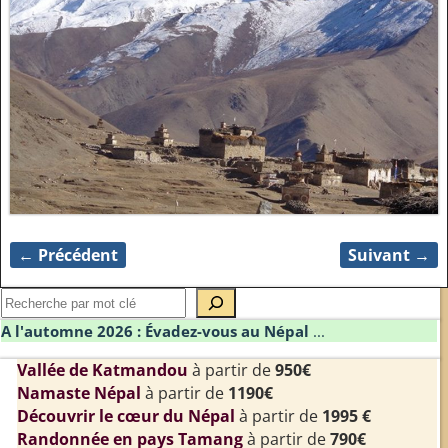
← Précédent
Suivant →
Navigation des images
A l'automne 2026 : Évadez-vous au Népal
...
Vallée de Katmandou
à partir de
950€
Namaste Népal
à partir de
1190€
Découvrir le cœur du Népal
à partir de
1995 €
Randonnée en pays Tamang
à partir de
790€