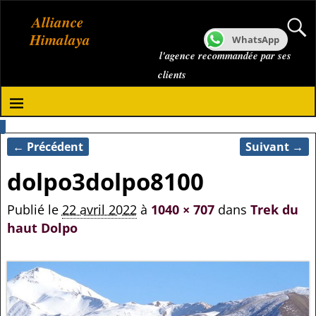
Alliance
Himalaya
WhatsApp
l'agence recommandée par ses
clients
← Précédent
Suivant →
Navigation des images
dolpo3dolpo8100
Publié le
22 avril 2022
à
1040 × 707
dans
Trek du
haut Dolpo