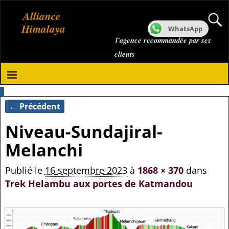
Alliance
Himalaya
WhatsApp
l'agence recommandée par ses
clients
← Précédent
Navigation des images
Niveau-Sundajiral-
Melanchi
Publié le
16 septembre 2023
à
1868 × 370
dans
Trek Helambu aux portes de Katmandou