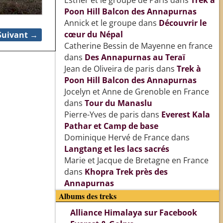
Esther et le groupe de Paris
dans
Trek à
Poon Hill Balcon des Annapurnas
Annick et le groupe
dans
Découvrir le
cœur du Népal
Suivant →
Catherine Bessin de Mayenne en france
dans
Des Annapurnas au Teraï
Jean de Oliveira de paris
dans
Trek à
Poon Hill Balcon des Annapurnas
Jocelyn et Anne de Grenoble en France
dans
Tour du Manaslu
Pierre-Yves de paris
dans
Everest Kala
Pathar et Camp de base
Dominique Hervé de France
dans
Langtang et les lacs sacrés
Marie et Jacque de Bretagne en France
dans
Khopra Trek près des
Annapurnas
Albums des treks
Alliance Himalaya sur Facebook