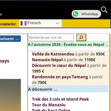
ts
WhatsApp
contacter
French
Suivant →
A l'automne 2026 : Évadez-vous au Népal
...
Vallée de Katmandou
à partir de
950€
Namaste Népal
à partir de
1190€
pays
Découvrir le cœur du Népal
à partir de
1995 €
Randonnée en pays Tamang
à partir
de
790€
A découvrir ...
Trek des 3 cols et Island Peak
Tour du Manaslu
Trek du haut Dolpo