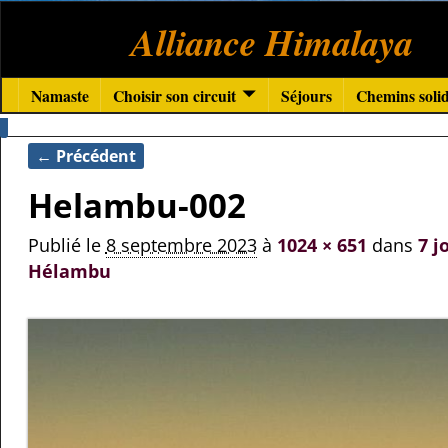
Alliance Himalaya
Namaste
Choisir son circuit
Séjours
Chemins solid
← Précédent
Navigation des images
Helambu-002
Publié le
8 septembre 2023
à
1024 × 651
dans
7 j
Hélambu