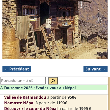
← Précédent
Suivant →
Navigation des images
A l'automne 2026 : Évadez-vous au Népal
...
Vallée de Katmandou
à partir de
950€
Namaste Népal
à partir de
1190€
Découvrir le cœur du Népal
à partir de
1995 €