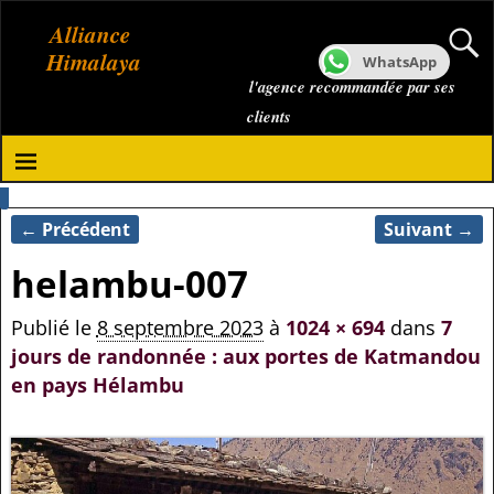
Alliance
Himalaya
WhatsApp
l'agence recommandée par ses
clients
← Précédent
Suivant →
Navigation des images
helambu-007
Publié le
8 septembre 2023
à
1024 × 694
dans
7
jours de randonnée : aux portes de Katmandou
en pays Hélambu