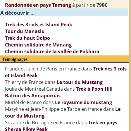
Randonnée en pays Tamang
à partir de
790€
A découvrir ...
Trek des 3 cols et Island Peak
Tour du Manaslu
Trek du haut Dolpo
Chemin solidaire de Manang
Chemin solidaire de la vallée de Pokhara
Témoignages
Franck et Julien de Paris en France
dans
Trek des 3 cols
et Island Peak
Thierry de France
dans
Le tour du Mustang
Joulie de Montréal Canada
dans
Trek à Poon Hill
Balcon des Annapurnas
Muriel de France
dans
Le royaume du mustang
Maryline et Jean-Philippe de Tarbe en france
dans
Le
tour du Mustang
Suzanne de Bretagne en France
dans
Trek en pays
Sherpa Pikey Peak