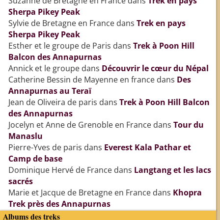
Suzanne de Bretagne en France
dans
Trek en pays
Sherpa Pikey Peak
Sylvie de Bretagne en France
dans
Trek en pays
Sherpa Pikey Peak
Esther et le groupe de Paris
dans
Trek à Poon Hill
Balcon des Annapurnas
Annick et le groupe
dans
Découvrir le cœur du Népal
Catherine Bessin de Mayenne en france
dans
Des
Annapurnas au Teraï
Jean de Oliveira de paris
dans
Trek à Poon Hill Balcon
des Annapurnas
Jocelyn et Anne de Grenoble en France
dans
Tour du
Manaslu
Pierre-Yves de paris
dans
Everest Kala Pathar et
Camp de base
Dominique Hervé de France
dans
Langtang et les lacs
sacrés
Marie et Jacque de Bretagne en France
dans
Khopra
Trek près des Annapurnas
Albums des treks