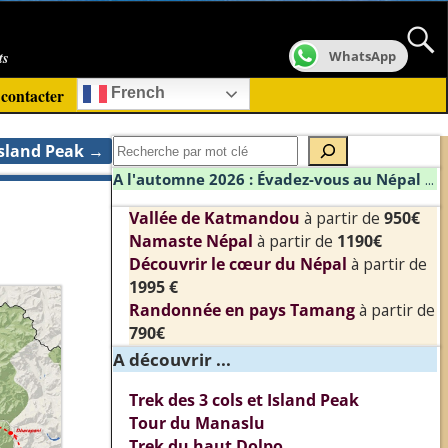
ts
WhatsApp
contacter
French
Island Peak
→
A l'automne 2026 : Évadez-vous au Népal
...
Vallée de Katmandou
à partir de
950€
Namaste Népal
à partir de
1190€
Découvrir le cœur du Népal
à partir de
1995 €
Randonnée en pays Tamang
à partir de
790€
A découvrir ...
Trek des 3 cols et Island Peak
Tour du Manaslu
Trek du haut Dolpo