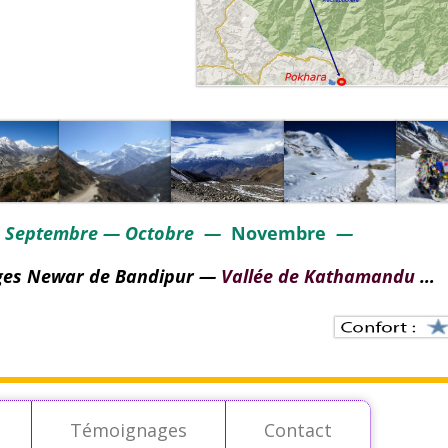
-
Septembre — Octobre —
No
vembre
—
ages Newar de Bandipur —
Vallée de Kathamandu
…
Témoignages
Contact