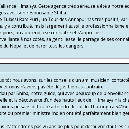
d’alliance Himalaya. Cette agence très sérieuse a été à notre é
nges avec son responsable Shiba.
Tulassi Ram Puri , un Tour des Annapurnas très positif, varié
y a contribué, mais largement aussi le professionnalisme et 
jours, on apprend à se connaître et s’apprécier !
eillante à nos côtés, sa gentillesse, le partage de ses conna
 du Népal et de parer tous les dangers.
us tôt nous avons, sur les conseils d’un ami musicien, contact
» et nous n’avons pas été déçus bien au contraire :
ou par Shiba, notre guide, qui avec beaucoup de bienveillanc
urelle et la découverte d’un des hauts lieux de l’Himalaya « la c
vons pu sans difficulté atteindre le col du Thoronga à 5416m
visite du premier ministre Indien ont été parfaitement bien gé
us n’attendrons pas 26 ans de plus pour découvrir d’autres cir