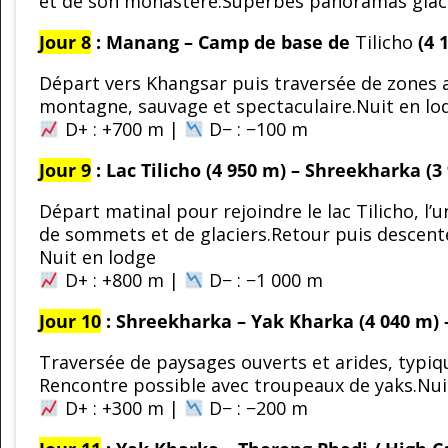
et de son monastère.Superbes panoramas glaci
Jour 8
: Manang – Camp de base de
Tilicho
(4 
Départ vers Khangsar puis traversée de zones 
montagne, sauvage et spectaculaire.Nuit en l
D+ : +700 m |
D− : −100 m
Jour 9
: Lac Tilicho (4 950 m) – Shreekharka (3
Départ matinal pour rejoindre le lac Tilicho, l
de sommets et de glaciers.Retour puis descent
Nuit en lodge
D+ : +800 m |
D− : −1 000 m
Jour 10
: Shreekharka – Yak Kharka (4 040 m) 
Traversée de paysages ouverts et arides, typiqu
Rencontre possible avec troupeaux de yaks.Nui
D+ : +300 m |
D− : −200 m