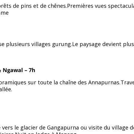
rêts de pins et de chênes.Premières vues spectacul
hame
rse plusieurs villages gurung.Le paysage devient plu
& Ngawal – 7h
noramiques sur toute la chaîne des Annapurnas.Trav
llée.
 vers le glacier de Gangapurna ou visite du village 