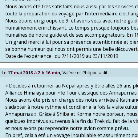
Nous avons été très satisfaits nous aussi par les services 
toute la préparation du voyage par l’intermédiaire d’écha
Nous étions un groupe de 9, et avons vécu avec notre guide 
humainement enrichissant. Le temps presque toujours beau 
humaines de notre guide et de ses accompagnateurs. En 16 
Un grand merci à lui pour sa présence attentionnée et bienv
sa bonne humeur qui nous ont permis une belle découverte
Date de l’expérience : du 7/11/2019 au 23/11/2019
Le
17 mai 2018 à 2 h 16 min
,
Valérie et Philippe
a dit :
« Décidés à retourner au Népal après y être allés 26 ans pl
Alliance Himalaya pour « le Tour classique des Annapurnas 
Nous avons été pris en charge dès notre arrivée à Katmand
s’adapter à notre rythme et concilier à la fois la visite cult
Annapurnas ». Grâce à Shiba et Korma notre porteur, nous a
quelques imprévus survenus à la fin du Trek du fait de la 
et nous avons pu reprendre notre avion comme prévu.
En bref, cela a été un voyage inoubliable et assurément no