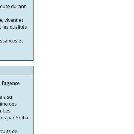
coute durant
, vivant et
les qualités
issances et
é l’agence
e a su
haîne des
. Les
rés par Shiba
cuits de