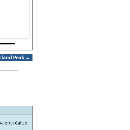
Island Peak
→
aient réalisé