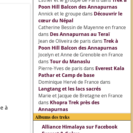
Esther et le groupe de Paris
dans
Trek à
Poon Hill Balcon des Annapurnas
Annick et le groupe
dans
Découvrir le
cœur du Népal
Catherine Bessin de Mayenne en france
dans
Des Annapurnas au Teraï
e
Jean de Oliveira de paris
dans
Trek à
Poon Hill Balcon des Annapurnas
Jocelyn et Anne de Grenoble en France
dans
Tour du Manaslu
Pierre-Yves de paris
dans
Everest Kala
Pathar et Camp de base
Dominique Hervé de France
dans
Langtang et les lacs sacrés
Marie et Jacque de Bretagne en France
dans
Khopra Trek près des
e à
Annapurnas
Albums des treks
Alliance Himalaya sur Facebook