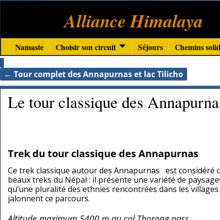
Alliance Himalaya
Namaste
Choisir son circuit
Séjours
Chemins solid
←
Tour complet des Annapurnas et lac Tilicho
Navigation des articles
Le tour classique des Annapurna
Trek du tour classique des Annapurnas
Ce trek classique autour des Annapurnas est considéré
beaux treks du Népal : il présente une variété de paysage
qu’une pluralité des ethnies rencontrées dans les villages 
jalonnent ce parcours.
Altitude maximum 5400 m au col Thorong pass