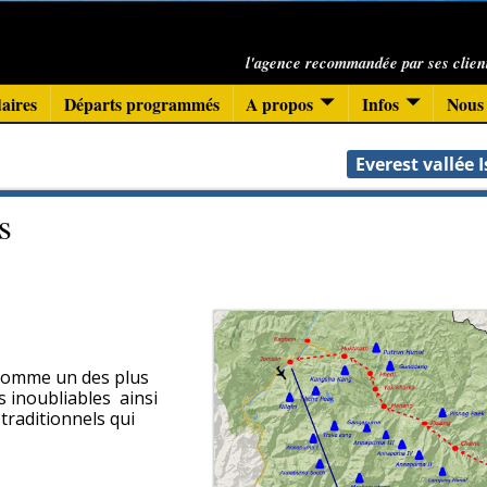
l'agence recommandée par ses clien
aires
Départs programmés
A propos
Infos
Nous 
Everest vallée 
s
 comme un des plus
s inoubliables ainsi
traditionnels qui