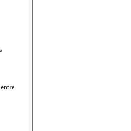
s
 entre