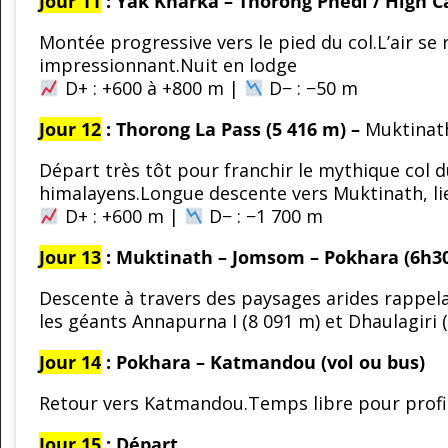
Jour 11
: Yak Kharka – Thorong Phedi / High Ca
Montée progressive vers le pied du col.L’air se 
impressionnant.Nuit en lodge
D+ : +600 à +800 m |
D− : −50 m
Jour 12
: Thorong La Pass (5 416 m) –
Muktinat
Départ très tôt pour franchir le mythique col
himalayens.Longue descente vers Muktinath, li
D+ : +600 m |
D− : −1 700 m
Jour 13
: Muktinath – Jomsom – Pokhara (6h30
Descente à travers des paysages arides rappelan
les géants Annapurna I (8 091 m) et Dhaulagiri (
Jour 14
: Pokhara – Katmandou (vol ou bus)
Retour vers Katmandou.Temps libre pour profiter
Jour 15
: Départ