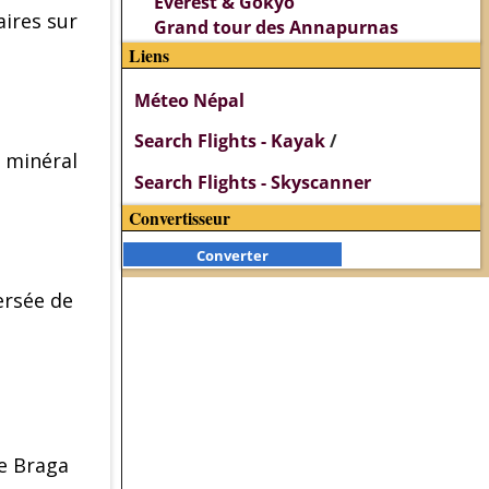
Everest & Gokyo
aires sur
Grand tour des Annapurnas
Liens
Méteo Népal
Search Flights - Kayak
/
s minéral
Search Flights - Skyscanner
Convertisseur
Converter
ersée de
de Braga