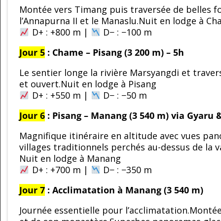
Montée vers Timang puis traversée de belles fo
l’Annapurna II et le Manaslu.Nuit en lodge à C
D+ : +800 m |
D− : −100 m
Jour 5
: Chame – Pisang (3 200 m) – 5h
Le sentier longe la rivière Marsyangdi et trave
et ouvert.Nuit en lodge à Pisang
D+ : +550 m |
D− : −50 m
Jour 6
: Pisang – Manang (3 540 m) via Gyaru 
Magnifique itinéraire en altitude avec vues pa
villages traditionnels perchés au-dessus de la va
Nuit en lodge à Manang
D+ : +700 m |
D− : −350 m
Jour 7
: Acclimatation à Manang (3 540 m)
Journée essentielle pour l’acclimatation.Montée