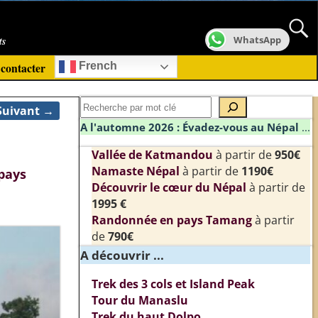
ts
WhatsApp
contacter
French
Suivant →
A l'automne 2026 : Évadez-vous au Népal
...
Vallée de Katmandou
à partir de
950€
Namaste Népal
à partir de
1190€
pays
Découvrir le cœur du Népal
à partir de
1995 €
Randonnée en pays Tamang
à partir
de
790€
A découvrir ...
Trek des 3 cols et Island Peak
Tour du Manaslu
Trek du haut Dolpo