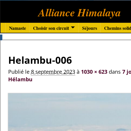
Alliance Himalaya
Namaste
Choisir son circuit
Séjours
Chemins solid
Navigation des images
Helambu-006
Publié le
8 septembre 2023
à
1030 × 623
dans
7 j
Hélambu