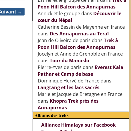
Esther et le groupe de Paris
dans
Trek à
Poon Hill Balcon des Annapurnas
Suivant →
Annick et le groupe
dans
Découvrir le
cœur du Népal
Catherine Bessin de Mayenne en france
dans
Des Annapurnas au Teraï
Jean de Oliveira de paris
dans
Trek à
Poon Hill Balcon des Annapurnas
Jocelyn et Anne de Grenoble en France
dans
Tour du Manaslu
Pierre-Yves de paris
dans
Everest Kala
Pathar et Camp de base
Dominique Hervé de France
dans
Langtang et les lacs sacrés
Marie et Jacque de Bretagne en France
dans
Khopra Trek près des
Annapurnas
Albums des treks
Alliance Himalaya sur Facebook