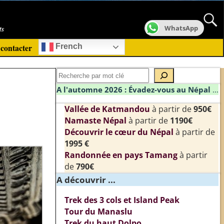
ts
WhatsApp
contacter
French
A l'automne 2026 : Évadez-vous au Népal
...
Vallée de Katmandou
à partir de
950€
Namaste Népal
à partir de
1190€
Découvrir le cœur du Népal
à partir de
1995 €
Randonnée en pays Tamang
à partir
de
790€
A découvrir ...
Trek des 3 cols et Island Peak
Tour du Manaslu
Trek du haut Dolpo