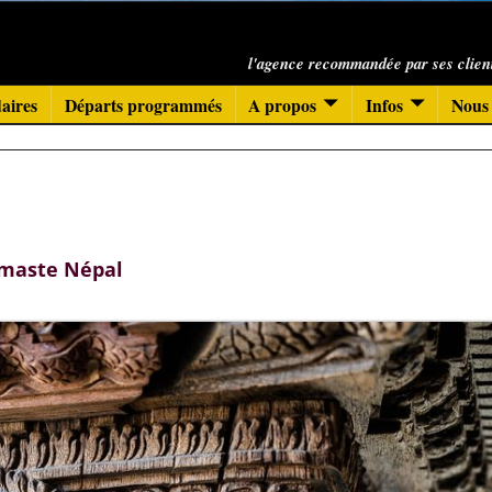
l'agence recommandée par ses clien
aires
Départs programmés
A propos
Infos
Nous 
maste Népal