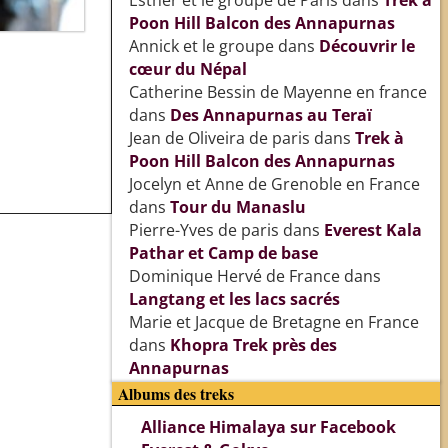
Esther et le groupe de Paris
dans
Trek à
Poon Hill Balcon des Annapurnas
Annick et le groupe
dans
Découvrir le
cœur du Népal
Catherine Bessin de Mayenne en france
dans
Des Annapurnas au Teraï
Jean de Oliveira de paris
dans
Trek à
Poon Hill Balcon des Annapurnas
Jocelyn et Anne de Grenoble en France
dans
Tour du Manaslu
Pierre-Yves de paris
dans
Everest Kala
Pathar et Camp de base
Dominique Hervé de France
dans
Langtang et les lacs sacrés
Marie et Jacque de Bretagne en France
dans
Khopra Trek près des
Annapurnas
Albums des treks
Alliance Himalaya sur Facebook