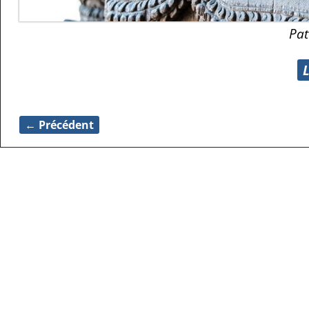
Pa
L
← Précédent
Navigation des images