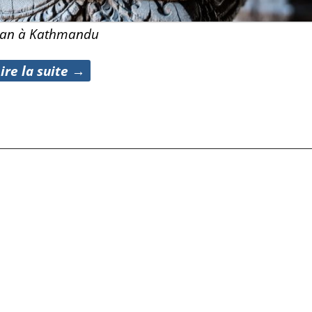
tan à Kathmandu
ire la suite →